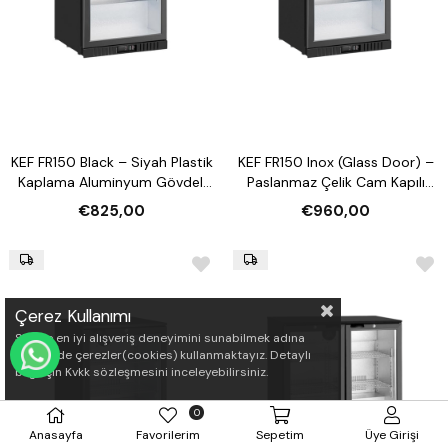
KEF FR150 Black – Siyah Plastik
KEF FR150 Inox (Glass Door) –
Kaplama Aluminyum Gövdeli
Paslanmaz Çelik Cam Kapılı
Endüstriyel Soğutucu
Endüstriyel Soğutucu
€825,00
€960,00
Çerez Kullanımı
Sizlere en iyi alışveriş deneyimini sunabilmek adına
sitemizde çerezler(cookies) kullanmaktayız. Detaylı
WHATSAPP İLE SİPARİŞ VER
bilgi için Kvkk sözleşmesini inceleyebilirsiniz.
0
Anasayfa
Favorilerim
Sepetim
Üye Girişi