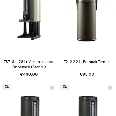
TS7-6 – 7,6 Lt Vakumlu İçecek
T2-2 2,2 Lt Pompalı Termos
Dispenseri (Standlı)
€430,00
€93,00