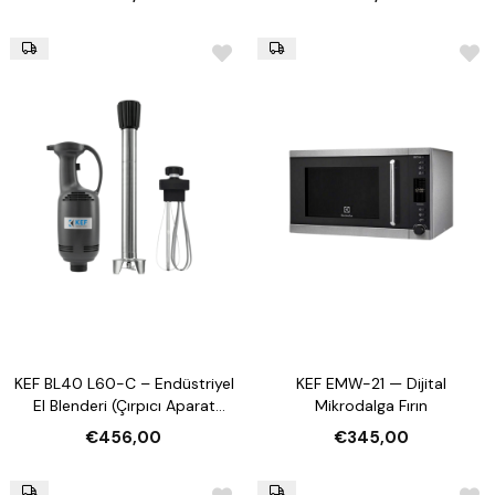
KEF BL40 L60-C – Endüstriyel
KEF EMW-21 — Dijital
El Blenderi (Çırpıcı Aparat
Mikrodalga Fırın
Dahil)
€456,00
€345,00