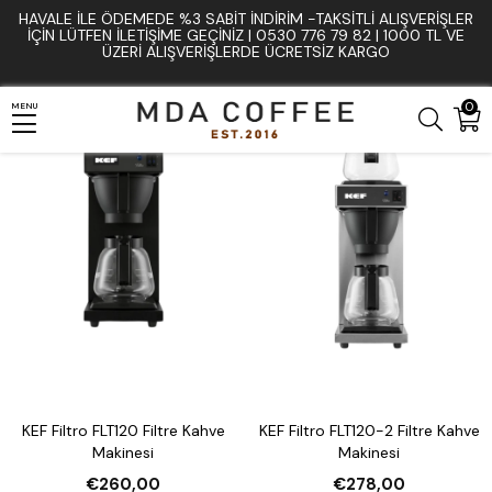
HAVALE İLE ÖDEMEDE %3 SABIT İNDIRIM -TAKSITLI ALIŞVERIŞLER
Anasayfa
Kef
İÇIN LÜTFEN ILETIŞIME GEÇINIZ | 0530 776 79 82 | 1000 TL VE
ÜZERI ALIŞVERIŞLERDE ÜCRETSIZ KARGO
0
MENU
KEF Filtro FLT120 Filtre Kahve
KEF Filtro FLT120-2 Filtre Kahve
Makinesi
Makinesi
€260,00
€278,00