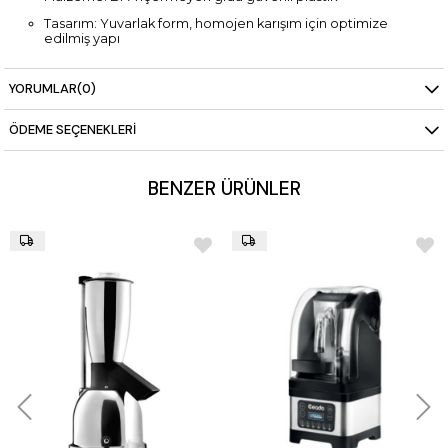
Tasarım: Yuvarlak form, homojen karışım için optimize
edilmiş yapı
Uyum: Profesyonel bar blenderlar
YORUMLAR
(0)
Dayanıklılık: Yüksek darbe direnci
Temizlik: Kolay temizlenebilir, hijyenik yüzey
ÖDEME SEÇENEKLERI
Kullanım Alanları: Kafe, restoran, otel barı, smoothie ve
milkshake istasyonları
BENZER ÜRÜNLER