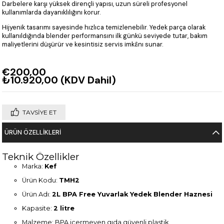
Darbelere karşı yüksek dirençli yapısı, uzun süreli profesyonel
kullanımlarda dayanıklılığını korur.
Hijyenik tasarımı sayesinde hızlıca temizlenebilir. Yedek parça olarak
kullanıldığında blender performansını ilk günkü seviyede tutar, bakım
maliyetlerini düşürür ve kesintisiz servis imkânı sunar.
€200,00
₺10.920,00
(KDV Dahil)
TAVSIYE ET
ÜRÜN ÖZELLIKLERI
Teknik Özellikler
Marka:
Kef
Ürün Kodu:
TMH2
Ürün Adı:
2L BPA Free Yuvarlak Yedek Blender Haznesi
Kapasite:
2 litre
Malzeme: BPA içermeyen gıda güvenli plastik