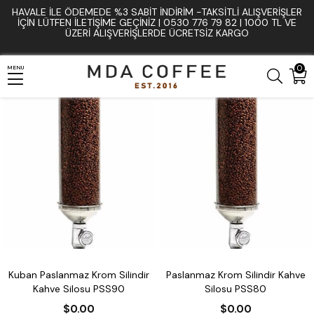
HAVALE İLE ÖDEMEDE %3 SABIT İNDIRIM -TAKSITLI ALIŞVERIŞLER
Anasayfa
Kahve Kavurma Ekipmanları
Kahve Siloları
İÇIN LÜTFEN ILETIŞIME GEÇINIZ | 0530 776 79 82 | 1000 TL VE
ÜZERI ALIŞVERIŞLERDE ÜCRETSIZ KARGO
0
MENU
Kuban Paslanmaz Krom Silindir
Paslanmaz Krom Silindir Kahve
Kahve Silosu PSS90
Silosu PSS80
$0.00
$0.00