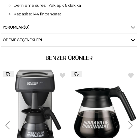
Demleme süresi: Yaklaşık 6 dakika
Kapasite: 144 fincan/saat
Cam sürahi kapasitesi: 1.8 litre
YORUMLAR
(0)
ÖDEME SEÇENEKLERI
BENZER ÜRÜNLER