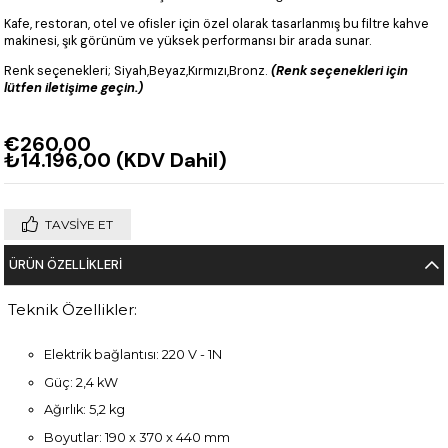
Kafe, restoran, otel ve ofisler için özel olarak tasarlanmış bu filtre kahve
makinesi, şık görünüm ve yüksek performansı bir arada sunar.
Renk seçenekleri; Siyah,Beyaz,Kırmızı,Bronz.
(Renk seçenekleri için
lütfen iletişime geçin.)
€260,00
₺14.196,00
(KDV Dahil)
TAVSIYE ET
ÜRÜN ÖZELLIKLERI
Teknik Özellikler:
Elektrik bağlantısı: 220 V - 1N
Güç: 2,4 kW
Ağırlık: 5,2 kg
Boyutlar: 190 x 370 x 440 mm