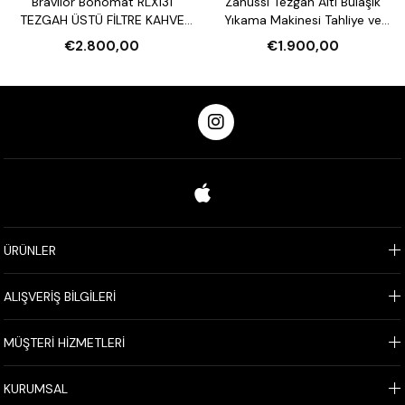
Bravılor Bonomat RLX131
Zanussi Tezgah Altı Bulaşık
TEZGAH ÜSTÜ FİLTRE KAHVE
Yıkama Makinesi Tahliye ve
MAKİNESİ VE SU ISITICI
Parlatıcı Pompalı
€2.800,00
€1.900,00
ÜRÜNLER
ALIŞVERİŞ BİLGİLERİ
MÜŞTERİ HİZMETLERİ
KURUMSAL