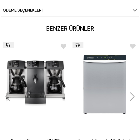
Elektrik Bağlantısı:
220 V – 1N
ÖDEME SEÇENEKLERI
Güç Tüketimi:
0,19 kW
Boyutlar (GxDxY):
600 x 530 x 895 mm
BENZER ÜRÜNLER