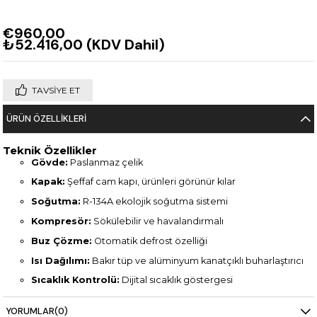
€960,00
₺52.416,00
(KDV Dahil)
TAVSIYE ET
ÜRÜN ÖZELLIKLERI
Teknik Özellikler
Gövde:
Paslanmaz çelik
Kapak:
Şeffaf cam kapı, ürünleri görünür kılar
Soğutma:
R-134A ekolojik soğutma sistemi
Kompresör:
Sökülebilir ve havalandırmalı
Buz Çözme:
Otomatik defrost özelliği
Isı Dağılımı:
Bakır tüp ve alüminyum kanatçıklı buharlaştırıcı
Sıcaklık Kontrolü:
Dijital sıcaklık göstergesi
Hacim:
139 litre iç kapasite
YORUMLAR
(0)