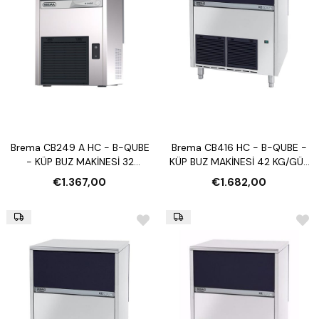
Brema CB249 A HC - B-QUBE
Brema CB416 HC - B-QUBE -
- KÜP BUZ MAKİNESİ 32
KÜP BUZ MAKİNESİ 42 KG/GÜN
KG/GÜN (OTOMATİK
(OTOMATİK TEMİZLEME)
€1.367,00
€1.682,00
TEMİZLEME)