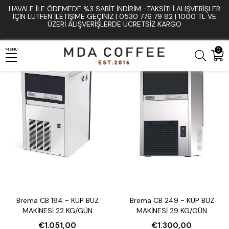
HAVALE İLE ÖDEMEDE %3 SABIT İNDIRIM -TAKSITLI ALIŞVERIŞLER
Anasayfa
Mutfak ve Bar Ekipmanları
Sanayi Tipi Buz Makineleri
İÇIN LÜTFEN ILETIŞIME GEÇINIZ | 0530 776 79 82 | 1000 TL VE
ÜZERI ALIŞVERIŞLERDE ÜCRETSIZ KARGO
0
MENU
Brema CB 184 - KÜP BUZ
Brema CB 249 - KÜP BUZ
MAKİNESİ 22 KG/GÜN
MAKİNESİ 29 KG/GÜN
€1.051,00
€1.300,00