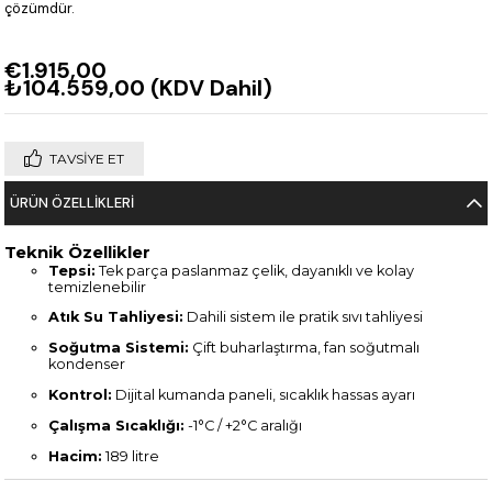
çözümdür.
€1.915,00
₺104.559,00
(KDV Dahil)
TAVSIYE ET
ÜRÜN ÖZELLIKLERI
Teknik Özellikler
Tepsi:
Tek parça paslanmaz çelik, dayanıklı ve kolay
temizlenebilir
Atık Su Tahliyesi:
Dahili sistem ile pratik sıvı tahliyesi
Soğutma Sistemi:
Çift buharlaştırma, fan soğutmalı
kondenser
Kontrol:
Dijital kumanda paneli, sıcaklık hassas ayarı
Çalışma Sıcaklığı:
-1°C / +2°C aralığı
Hacim:
189 litre
Elektrik Bağlantısı:
220 V – 1N