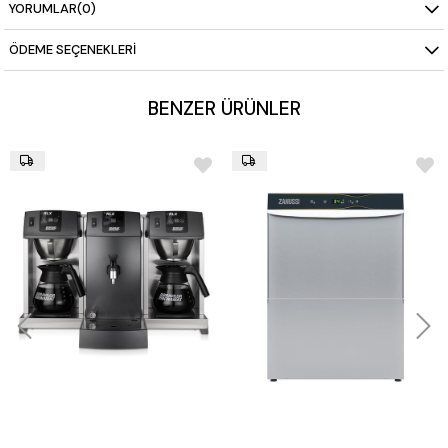
YORUMLAR
(0)
Güç Tüketimi:
0,17 kW
ÖDEME SEÇENEKLERI
Boyutlar (GxDxY):
1340 x 336 x 450 mm
BENZER ÜRÜNLER