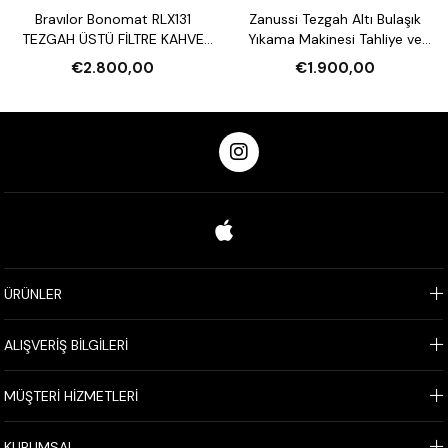
Bravılor Bonomat RLX131
Zanussi Tezgah Altı Bulaşık
TEZGAH ÜSTÜ FİLTRE KAHVE
Yıkama Makinesi Tahliye ve
MAKİNESİ VE SU ISITICI
Parlatıcı Pompalı
€2.800,00
€1.900,00
ÜRÜNLER
ALIŞVERİŞ BİLGİLERİ
MÜŞTERİ HİZMETLERİ
KURUMSAL