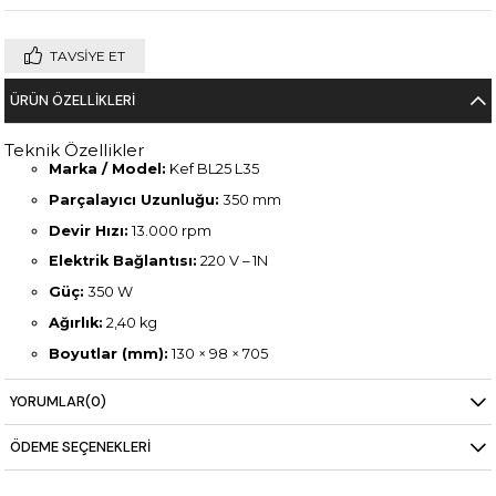
TAVSIYE ET
ÜRÜN ÖZELLIKLERI
Teknik Özellikler
Marka / Model:
Kef BL25 L35
Parçalayıcı Uzunluğu:
350 mm
Devir Hızı:
13.000 rpm
Elektrik Bağlantısı:
220 V – 1N
Güç:
350 W
Ağırlık:
2,40 kg
Boyutlar (mm):
130 × 98 × 705
Öne Çıkan Özellik:
Paslanmaz çelik bıçak, uzun parçalayıcı
YORUMLAR
(0)
kol, Easy Lock güvenlik sistemi
ÖDEME SEÇENEKLERI