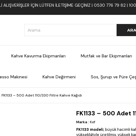
 ALIŞVERIŞLER İÇIN LÜTFEN ILETIŞIME GEÇINIZ | 0530 776 79 82 | 
Kahve Kavurma Ekipmanları
Mutfak ve Bar Ekipmanları
esso Makinesi
Kahve Değirmeni
Sos, Şurup ve Püre Çeşi
FK1133 – 500 Adet 110/330 Filtre Kahve Kağıdı
FK1133 – 500 Adet 11
Marka
:
Kef
FK1133 modeli
, büyük hacimli k
yüksekliğiyle üretilmiş, yüksek kap