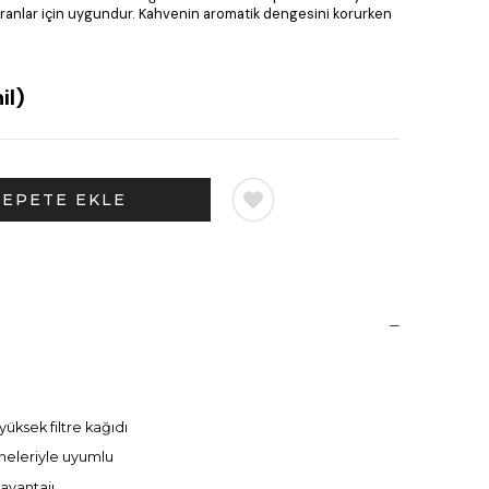
oranlar için uygundur. Kahvenin aromatik dengesini korurken
il)
ksek filtre kağıdı
ineleriyle uyumlu
avantajı