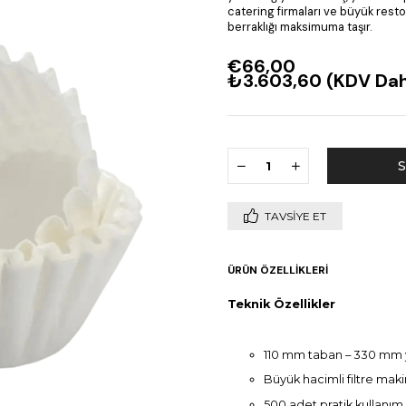
catering firmaları ve büyük rest
berraklığı maksimuma taşır.
€66,00
₺3.603,60
(KDV Dah
TAVSIYE ET
ÜRÜN ÖZELLIKLERI
Teknik Özellikler
110 mm taban – 330 mm yü
Büyük hacimli filtre mak
500 adet pratik kullanım 