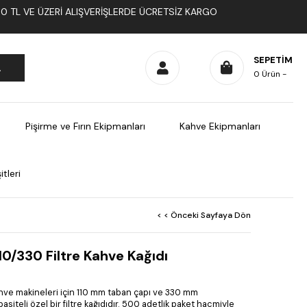
1000 TL VE ÜZERI ALIŞVERIŞLERDE ÜCRETSIZ KARGO
SEPETIM
0
Ürün
Pişirme ve Fırın Ekipmanları
Kahve Ekipmanları
tleri
< < Önceki Sayfaya Dön
0/330 Filtre Kahve Kağıdı
ahve makineleri için 110 mm taban çapı ve 330 mm
asiteli özel bir filtre kağıdıdır. 500 adetlik paket hacmiyle