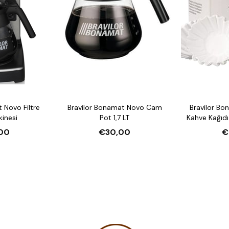
 Novo Filtre
Bravilor Bonamat Novo Cam
Bravilor Bo
inesi
Pot 1,7 LT
Kahve Kağıd
00
€30,00
€