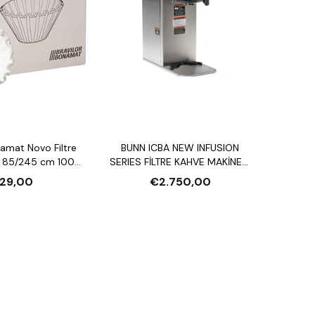
namat Novo Filtre
BUNN ICBA NEW INFUSION
ı 85/245 cm 1000
SERIES FİLTRE KAHVE MAKİNESİ
Adet
VE 5.7L GEN3 TF SERVER HAZNE
29,00
€2.750,00