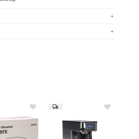
 selüloz yapı