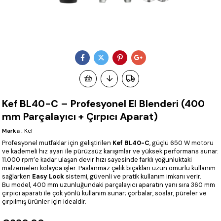
Kef BL40-C – Profesyonel El Blenderi (400
mm Parçalayıcı + Çırpıcı Aparat)
Marka
:
Kef
Profesyonel mutfaklar için geliştirilen
Kef BL40-C
, güçlü 650 W motoru
ve kademeli hız ayarı ile pürüzsüz karışımlar ve yüksek performans sunar.
11.000 rpm’e kadar ulaşan devir hızı sayesinde farklı yoğunluktaki
malzemeleri kolayca işler. Paslanmaz çelik bıçakları uzun ömürlü kullanım
sağlarken
Easy Lock
sistemi, güvenli ve pratik kullanım imkanı verir.
Bu model, 400 mm uzunluğundaki parçalayıcı aparatın yanı sıra 360 mm
çırpıcı aparatı ile çok yönlü kullanım sunar; çorbalar, soslar, püreler ve
çırpılmış ürünler için idealdir.