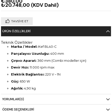
€380,00
₺20.748,00
(KDV Dahil)
TAVSIYE ET
ÜRÜN ÖZELLIKLERI
Teknik Özellikler
Marka / Model:
Kef BL40-C
Parçalayıcı Uzunluğu:
400 mm
Çırpıcı Aparat:
360 mm (Combi modeller için)
Devir Hızı:
11.000 rpm max
Elektrik Bağlantısı:
220 V – 1N
Güç:
650 W
Ağırlık:
4,90 kg
Boyutlar (mm):
146 × 120 × 790
YORUMLAR
(0)
Öne Çıkan Özellik:
Kademeli hız kontrolü, paslanmaz çelik
bıçak, çırpıcı aparat, Easy Lock güvenlik sistemi
ÖDEME SEÇENEKLERI