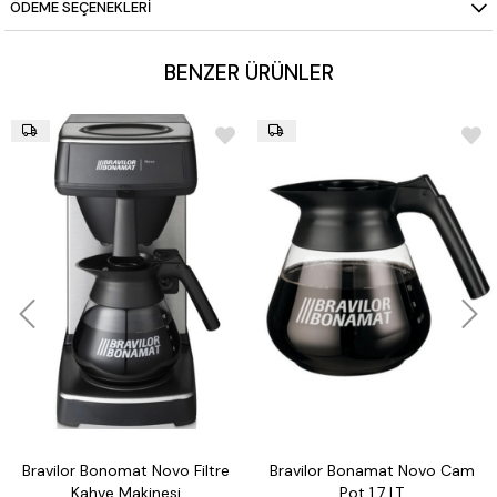
ÖDEME SEÇENEKLERI
Enerji Verimliliği:
2,4 kW güç tüketimiyle hızlı ve dengeli ısı
dağılımı.
Renk seçenekleri değişkenlik gösterebilir lütfen iletişime
BENZER ÜRÜNLER
geçiniz.
Bravilor Bonomat Novo Filtre
Bravilor Bonamat Novo Cam
Kahve Makinesi
Pot 1,7 LT