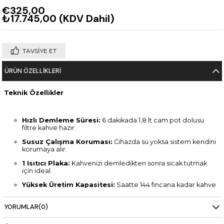
€325,00
₺17.745,00
(KDV Dahil)
TAVSIYE ET
ÜRÜN ÖZELLIKLERI
Teknik Özellikler
Hızlı Demleme Süresi:
6 dakikada 1,8 lt cam pot dolusu
filtre kahve hazır.
Susuz Çalışma Koruması:
Cihazda su yoksa sistem kendini
korumaya alır.
1 Isıtıcı Plaka:
Kahvenizi demledikten sonra sıcak tutmak
için ideal.
Yüksek Üretim Kapasitesi:
Saatte 144 fincana kadar kahve
sunumu.
Kompakt Boyutlar:
190×370×440 mm ölçüleri ve 5,2 kg
YORUMLAR
(0)
ağırlığı ile her tezgaha uyum sağlar.