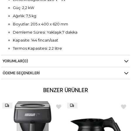
Güç: 2,2 kW
Ağırlık: 7,5 kg
Boyutlar: 205 x 400 x 620 mm
Demleme Süresi: Yaklaşık 7 dakika
Kapasite: 144 fincan/saat
Termos Kapasitesi: 2.2 litre
Su Girişi: Şebeke bağlantılı ve manuel dolum
YORUMLAR
(0)
Susuz Çalışma Koruması: Var
ÖDEME SEÇENEKLERI
Paslanmaz çelik demleme haznesi
Renk Seçenekleri: Siyah ve Gri
(Renk seçenekleri için
lütfen iletişime geçiniz)
BENZER ÜRÜNLER