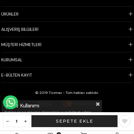
ÜRÜNLER
ALIŞVERİŞ BİLGİLERİ
MÜŞTERİ HİZMETLERİ
KURUMSAL
E-BÜLTEN KAYIT
© 2019 Ticimax - Tüm hakları saklıdır.
WHATSAPP İLE SİPARİŞ VER
Çerez Kullanımı
Sizlere en iyi alışveriş deneyimini sunabilmek adına
sitemizde çerezler(cookies) kullanmaktayız. Detaylı
bilgi için Kvkk sözleşmesini inceleyebilirsiniz.