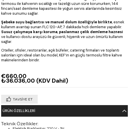
termosu ile kahvenin sıcaklığı ve tazeliği uzun süre korunurken, 144
fincan/saat demleme kapasitesi ile yoğun servis alanlarında kesintisiz
kahve sunumu sağlar.
Şebeke suyu bağlantısı ve manuel dolum özelliğiyle birlikte
, esnek
kullanım avantajı sunan FLC 120-AP, 7 dakikada hızlı demleme yapabilir.
Susuz çalışmaya karşı koruma
,
paslanmaz çelik demleme haznesi
ve kullanıcı dostu arayüzü ile güvenli, hijyenik ve uzun ömürlü kullanım
sağlar.
Oteller, ofisler, restoranlar, açık büfeler, catering firmaları ve toplantı
salonları için ideal olan bu model, KEF’in en güçlü termoslu filtre kahve
makinelerinden biridir.
€660,00
₺36.036,00
(KDV Dahil)
TAVSIYE ET
ÜRÜN ÖZELLIKLERI
Teknik Özellikler:
Elektrik Bağlantısı: 220 V - 1N