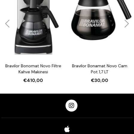
 Novo Filtre
Bravilor Bonamat Novo Cam
Bravilor Bonamat
inesi
Pot 1,7 LT
Kahve Kağıdı 85/
Adet
00
€30,00
€29,0