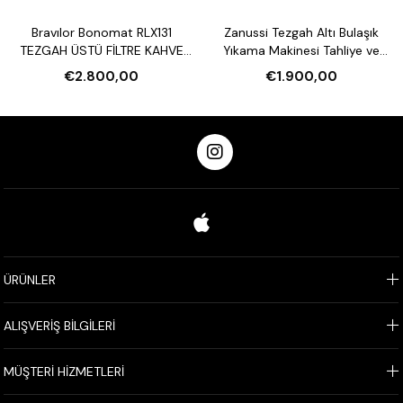
Bravılor Bonomat RLX131
Zanussi Tezgah Altı Bulaşık
TEZGAH ÜSTÜ FİLTRE KAHVE
Yıkama Makinesi Tahliye ve
MAKİNESİ VE SU ISITICI
Parlatıcı Pompalı
€2.800,00
€1.900,00
ÜRÜNLER
ALIŞVERİŞ BİLGİLERİ
MÜŞTERİ HİZMETLERİ