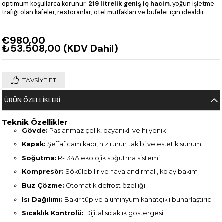
optimum koşullarda korunur.
219 litrelik geniş iç hacim
, yoğun işletme
trafiği olan kafeler, restoranlar, otel mutfakları ve büfeler için idealdir.
€980,00
₺53.508,00
(KDV Dahil)
TAVSIYE ET
ÜRÜN ÖZELLIKLERI
Teknik Özellikler
Gövde:
Paslanmaz çelik, dayanıklı ve hijyenik
Kapak:
Şeffaf cam kapı, hızlı ürün takibi ve estetik sunum
Soğutma:
R-134A ekolojik soğutma sistemi
Kompresör:
Sökülebilir ve havalandırmalı, kolay bakım
Buz Çözme:
Otomatik defrost özelliği
Isı Dağılımı:
Bakır tüp ve alüminyum kanatçıklı buharlaştırıcı
Sıcaklık Kontrolü:
Dijital sıcaklık göstergesi