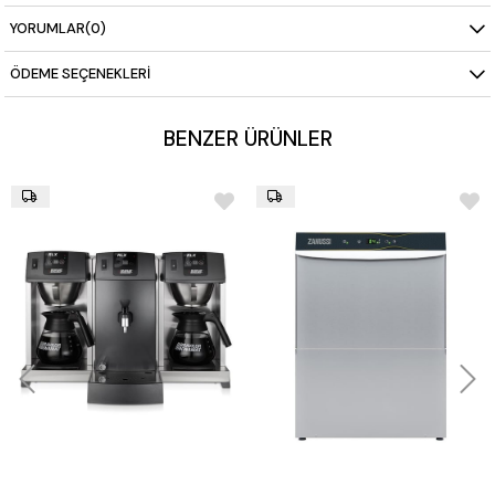
Hacim:
219 litre geniş iç kapasite
YORUMLAR
(0)
Elektrik Bağlantısı:
220 V – 1N
ÖDEME SEÇENEKLERI
Güç Tüketimi:
0,19 kW
Boyutlar (GxDxY):
900 x 530 x 895 mm
BENZER ÜRÜNLER