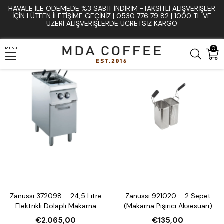
HAVALE İLE ÖDEMEDE %3 SABIT İNDIRIM -TAKSITLI ALIŞVERIŞLER
Anasayfa
Pişirme ve Fırın Ekipmanları
Makarna Makineleri ve Ekipmanları
İÇIN LÜTFEN ILETIŞIME GEÇINIZ | 0530 776 79 82 | 1000 TL VE
ÜZERI ALIŞVERIŞLERDE ÜCRETSIZ KARGO
0
MENU
Zanussi 372098 – 24,5 Litre
Zanussi 921020 – 2 Sepet
Elektrikli Dolaplı Makarna
(Makarna Pişirici Aksesuarı)
Pişirici
€2.065,00
€135,00