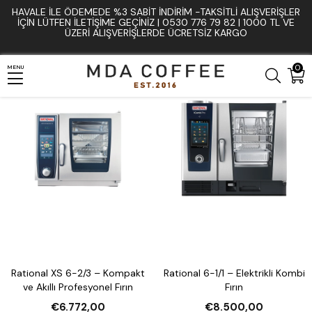
HAVALE İLE ÖDEMEDE %3 SABIT İNDIRIM -TAKSITLI ALIŞVERIŞLER
Anasayfa
Rational
İÇIN LÜTFEN ILETIŞIME GEÇINIZ | 0530 776 79 82 | 1000 TL VE
ÜZERI ALIŞVERIŞLERDE ÜCRETSIZ KARGO
0
MENU
Rational XS 6-2/3 – Kompakt
Rational 6-1/1 – Elektrikli Kombi
ve Akıllı Profesyonel Fırın
Fırın
€6.772,00
€8.500,00