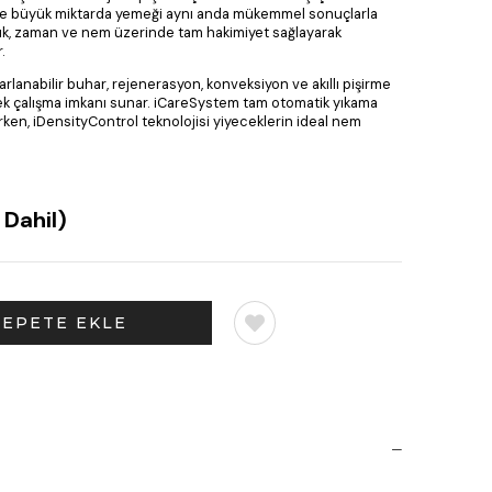
nde büyük miktarda yemeği aynı anda mükemmel sonuçlarla
ıcaklık, zaman ve nem üzerinde tam hakimiyet sağlayarak
.
arlanabilir buhar, rejenerasyon, konveksiyon ve akıllı pişirme
k çalışma imkanı sunar. iCareSystem tam otomatik yıkama
urken, iDensityControl teknolojisi yiyeceklerin ideal nem
 Dahil)