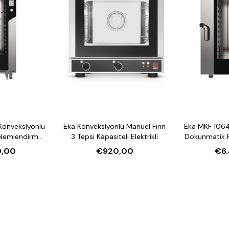
Konveksiyonlu
Eka Konveksiyonlu Manuel Fırın
Eka MKF 1064
 Nemlendirmeli
3 Tepsi Kapasiteli Elektrikli
Dokunmatik F
li Elektrikli
10 Tepsi Kap
0,00
€920,00
€6