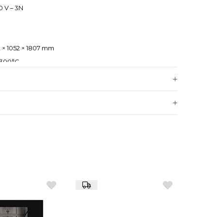
 V – 3N
 × 1052 × 1807 mm
 300°C
emeli
har, Ayarlanabilir Buhar, Rejenerasyon, Konveksiyon,
(iDensityControl)
 (iCareSystem)
ya 40 × 1/1 GN tepsi