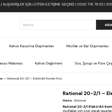
 ALIŞVERIŞLER İÇIN LÜTFEN ILETIŞIME GEÇINIZ | 0530 776 79 82 | 
Kahve Kavurma Ekipmanları
Mutfak ve Bar Ekipmanları
esso Makinesi
Kahve Değirmeni
Sos, Şurup ve Püre Çeşi
lar
Rational 20-2/1 – Elektrikli Kombi Fırın
Rational 20-2/1 – Ele
Marka
:
Rational
Rational 20-2/1 Elektrikli Komb
mutfaklar için özel olarak tasarl