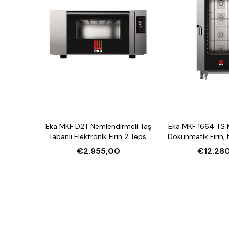
Eka MKF D2T Nemlendirmeli Taş
Eka MKF 1664 TS 
Tabanlı Elektronik Fırın 2 Tepsi
Dokunmatik Fırın,
Kapasiteli Elektrikli
16 Tepsi Kapasite
€2.955,00
€12.28