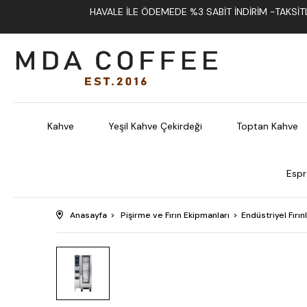
HAVALE İLE ÖDEMEDE %3 SABIT İNDIRIM -TAKSITLI
Kahve
Yeşil Kahve Çekirdeği
Toptan Kahve
Espr
Anasayfa
Pişirme ve Fırın Ekipmanları
Endüstriyel Fırın