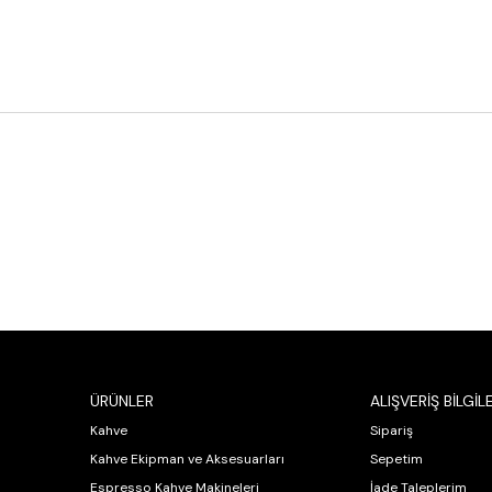
ÜRÜNLER
ALIŞVERİŞ BİLGİLE
Kahve
Sipariş
Kahve Ekipman ve Aksesuarları
Sepetim
Espresso Kahve Makineleri
İade Taleplerim