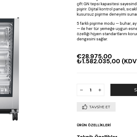
çift GN tepsi kapasitesi sayesi
pişirir. Dijital kontrol paneli, s
kusursuz pişirme deneyimi sunar
5 farklı pişirme modu — buhar, ay
— ile her tür yemeğe uygun esne
özelliği hijyen standartlarını kor
dengesini sağlar.
€28.975,00
₺1.582.035,00
(KDV
TAVSIYE ET
ÜRÜN ÖZELLIKLERI
Teknik Özellikler