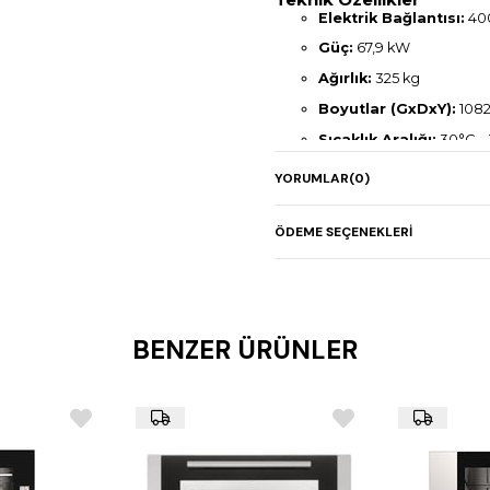
Elektrik Bağlantısı:
400
Güç:
67,9 kW
Ağırlık:
325 kg
Boyutlar (GxDxY):
1082
Sıcaklık Aralığı:
30°C –
Fan Hız Ayarları:
5 kad
YORUMLAR
(0)
Pişirme Yöntemleri:
Bu
Akıllı Pişirme
ÖDEME SEÇENEKLERI
Hassas Nem Kontrolü 
Tam Otomatik Yıkama
Kapasite:
20 × 2/1 GN ve
BENZER ÜRÜNLER