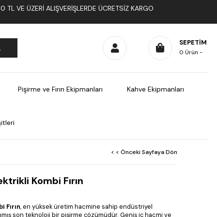
1000 TL VE ÜZERI ALIŞVERIŞLERDE ÜCRETSIZ KARGO
SEPETIM
0
Ürün
Pişirme ve Fırın Ekipmanları
Kahve Ekipmanları
tleri
< < Önceki Sayfaya Dön
ktrikli Kombi Fırın
i Fırın
, en yüksek üretim hacmine sahip endüstriyel
anmış son teknoloji bir pişirme çözümüdür. Geniş iç hacmi ve