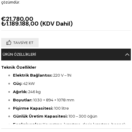
çözümdür.
€21.780,00
₺1.189.188,00
(KDV Dahil)
TAVSIYE ET
ÜRÜN ÖZELLIKLERI
Teknik Özellikler
Elektrik Bağlantısı:
220 V – 1N
Güç:
42 kW
Ağırlık:
246 kg
Boyutlar:
1030 × 894 × 1078 mm
Pişirme Kapasitesi:
100 litre
Günlük Üretim Kapasitesi:
100 – 300 öğün
Fonksiyonlar:
Kaynatma, kızartma, derin kızartma, basınçlı
pişirme