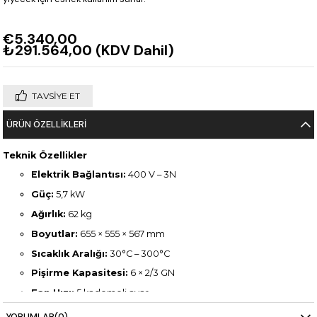
€5.340,00
₺291.564,00
(KDV Dahil)
TAVSIYE ET
ÜRÜN ÖZELLIKLERI
Teknik Özellikler
Elektrik Bağlantısı:
400 V – 3N
Güç:
5,7 kW
Ağırlık:
62 kg
Boyutlar:
655 × 555 × 567 mm
Sıcaklık Aralığı:
30°C – 300°C
Pişirme Kapasitesi:
6 × 2/3 GN
Fan Hızı:
5 kademeli ayar
Yıkama Sistemi:
Yarı otomatik temizleme
YORUMLAR
(0)