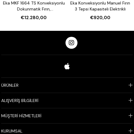
Eka MKF 1664 TS Konveksiyonlu
Eka Konveksiyonlu Manuel Fırın
Dokunmatik Fırın,
3 Tepsi Kapasiteli Elektrikli
Nemlendirmeli 16 Tepsi
€12.280,00
€920,00
Kapasiteli Elektrikli
ÜRÜNLER
ALIŞVERİŞ BİLGİLERİ
MÜŞTERİ HİZMETLERİ
KURUMSAL