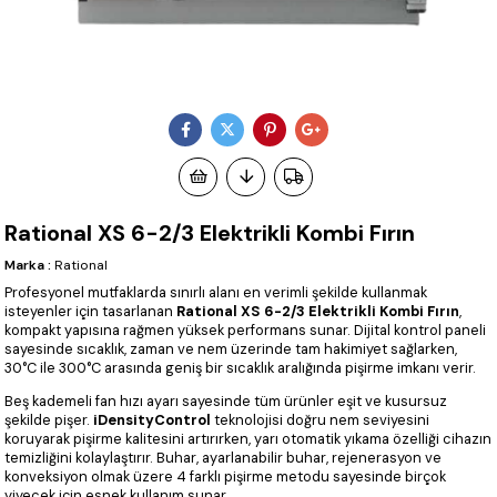
Rational XS 6-2/3 Elektrikli Kombi Fırın
Marka
:
Rational
Profesyonel mutfaklarda sınırlı alanı en verimli şekilde kullanmak
isteyenler için tasarlanan
Rational XS 6-2/3 Elektrikli Kombi Fırın
,
kompakt yapısına rağmen yüksek performans sunar. Dijital kontrol paneli
sayesinde sıcaklık, zaman ve nem üzerinde tam hakimiyet sağlarken,
30°C ile 300°C arasında geniş bir sıcaklık aralığında pişirme imkanı verir.
Beş kademeli fan hızı ayarı sayesinde tüm ürünler eşit ve kusursuz
şekilde pişer.
iDensityControl
teknolojisi doğru nem seviyesini
koruyarak pişirme kalitesini artırırken, yarı otomatik yıkama özelliği cihazın
temizliğini kolaylaştırır. Buhar, ayarlanabilir buhar, rejenerasyon ve
konveksiyon olmak üzere 4 farklı pişirme metodu sayesinde birçok
yiyecek için esnek kullanım sunar.