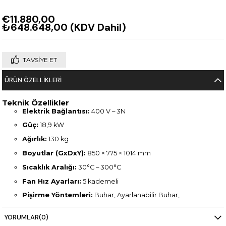
€11.880,00
₺648.648,00
(KDV Dahil)
TAVSIYE ET
ÜRÜN ÖZELLIKLERI
Teknik Özellikler
Elektrik Bağlantısı:
400 V – 3N
Güç:
18,9 kW
Ağırlık:
130 kg
Boyutlar (GxDxY):
850 × 775 × 1014 mm
Sıcaklık Aralığı:
30°C – 300°C
Fan Hız Ayarları:
5 kademeli
Pişirme Yöntemleri:
Buhar, Ayarlanabilir Buhar,
Rejenerasyon, Konveksiyon, Akıllı Pişirme
YORUMLAR
(0)
Hassas Nem Kontrolü (iDensityControl)