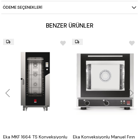
Tam Otomatik Yıkama (iCareSystem)
ÖDEME SEÇENEKLERI
Kapasite:
10 × 1/1 GN veya 20 × 1/2 GN tepsi
BENZER ÜRÜNLER
Eka MKF 1664 TS Konveksiyonlu
Eka Konveksiyonlu Manuel Fırın