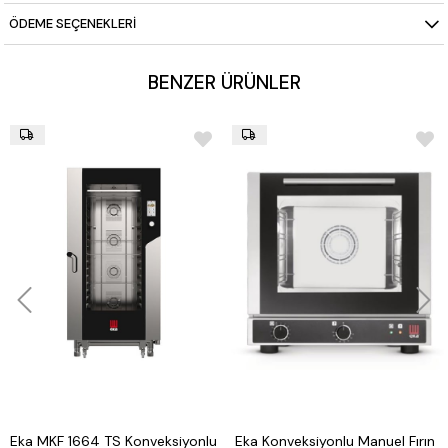
Tam Otomatik Yıkama (iCareSystem)
ÖDEME SEÇENEKLERI
Kapasite:
6 × 1/1 GN veya 12 × 1/2 GN tepsi
BENZER ÜRÜNLER
Eka MKF 1664 TS Konveksiyonlu
Eka Konveksiyonlu Manuel Fırın