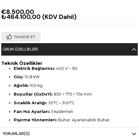
€8.500,00
₺464.100,00
(KDV Dahil)
TAVSIYE ET
ÜRÜN ÖZELLIKLERI
Teknik Özellikler
Elektrik Bağlantısı:
400 V – 3N
Güç:
10,8 kW
Ağırlık:
100 kg
Boyutlar (GxDxY):
850 × 775 × 754 mm
Sıcaklık Aralığı:
30°C – 300°C
Fan Hız Ayarları:
5 kademeli
Pişirme Yöntemleri:
Buhar, Ayarlanabilir Buhar,
Rejenerasyon, Konveksiyon, Akıllı Pişirme
YORUMLAR
(0)
Hassas Nem Kontrolü (iDensityControl)