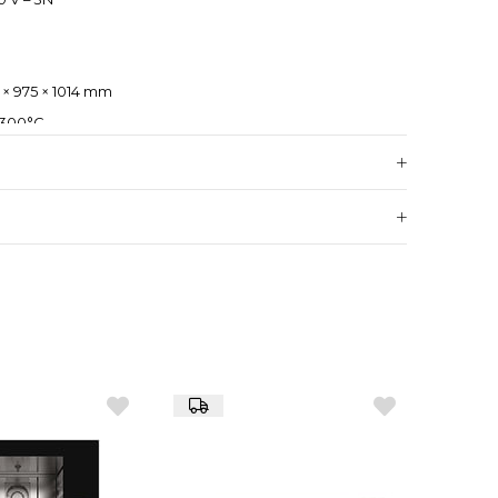
 × 975 × 1014 mm
 300°C
emeli
har, Ayarlanabilir Buhar, Rejenerasyon, Konveksiyon,
(iDensityControl)
 (iCareSystem)
a 20 × 1/1 GN tepsi