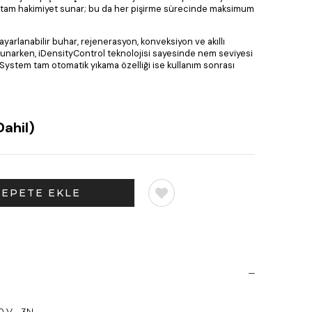
 tam hakimiyet sunar; bu da her pişirme sürecinde maksimum
ayarlanabilir buhar, rejenerasyon, konveksiyon ve akıllı
 sunarken, iDensityControl teknolojisi sayesinde nem seviyesi
reSystem tam otomatik yıkama özelliği ise kullanım sonrası
ahil)
 V – 3N