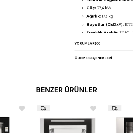
Güç:
37,4 kW
Ağırlık:
173 kg
Boyutlar (GxDxY):
1072
Sıcaklık Aralığı:
30°C –
Fan Hız Ayarları:
5 kad
YORUMLAR
(0)
Pişirme Yöntemleri:
Bu
Akıllı Pişirme
ÖDEME SEÇENEKLERI
Hassas Nem Kontrolü 
Tam Otomatik Yıkama
Kapasite:
10 × 2/1 GN vey
BENZER ÜRÜNLER