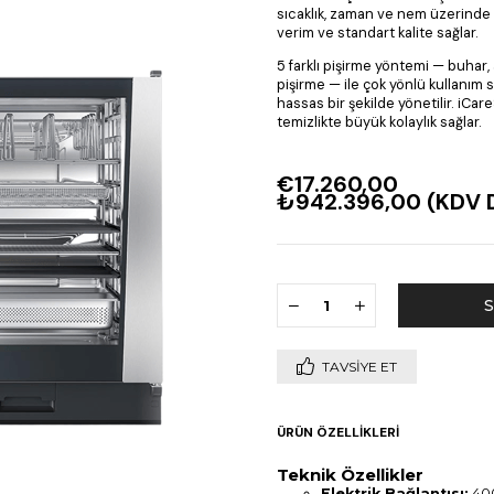
sıcaklık, zaman ve nem üzerinde
verim ve standart kalite sağlar.
5 farklı pişirme yöntemi — buhar, 
pişirme — ile çok yönlü kullanım
hassas bir şekilde yönetilir. iCa
temizlikte büyük kolaylık sağlar.
€17.260,00
₺942.396,00
(KDV D
TAVSIYE ET
ÜRÜN ÖZELLIKLERI
Teknik Özellikler
Elektrik Bağlantısı:
400