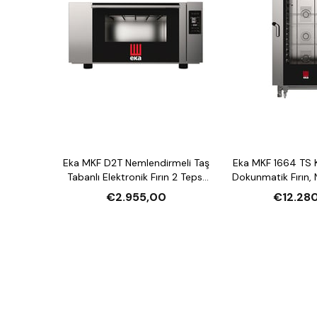
Eka MKF D2T Nemlendirmeli Taş
Eka MKF 1664 TS 
Tabanlı Elektronik Fırın 2 Tepsi
Dokunmatik Fırın,
Kapasiteli Elektrikli
16 Tepsi Kapasite
€2.955,00
€12.28