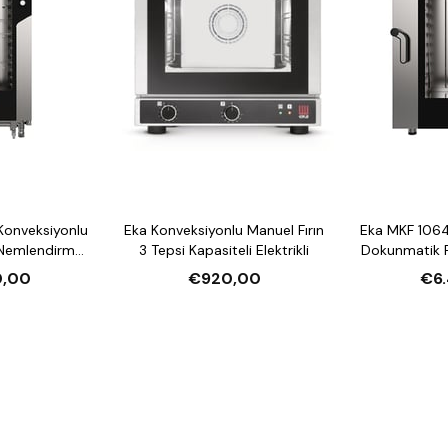
Konveksiyonlu
Eka Konveksiyonlu Manuel Fırın
Eka MKF 1064
 Nemlendirmeli
3 Tepsi Kapasiteli Elektrikli
Dokunmatik F
li Elektrikli
10 Tepsi Kap
0,00
€920,00
€6