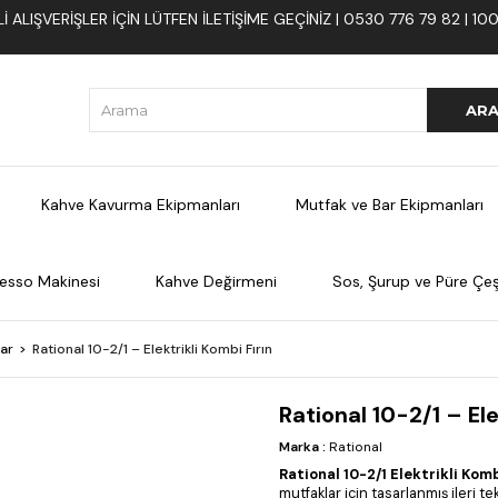
 ALIŞVERIŞLER İÇIN LÜTFEN ILETIŞIME GEÇINIZ | 0530 776 79 82 | 
Kahve Kavurma Ekipmanları
Mutfak ve Bar Ekipmanları
esso Makinesi
Kahve Değirmeni
Sos, Şurup ve Püre Çeşi
lar
Rational 10-2/1 – Elektrikli Kombi Fırın
Rational 10-2/1 – Ele
Marka
:
Rational
Rational 10-2/1 Elektrikli Komb
mutfaklar için tasarlanmış ileri t