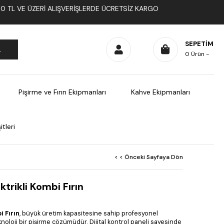
1000 TL VE ÜZERI ALIŞVERIŞLERDE ÜCRETSIZ KARGO
SEPETIM
0
Ürün
Pişirme ve Fırın Ekipmanları
Kahve Ekipmanları
tleri
< < Önceki Sayfaya Dön
ktrikli Kombi Fırın
i Fırın
, büyük üretim kapasitesine sahip profesyonel
eknoloji bir pişirme çözümüdür. Dijital kontrol paneli sayesinde