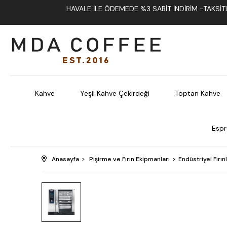
HAVALE İLE ÖDEMEDE %3 SABIT İNDIRIM -TAKSITLI
Kahve
Yeşil Kahve Çekirdeği
Toptan Kahve
Espr
Anasayfa
Pişirme ve Fırın Ekipmanları
Endüstriyel Fırın