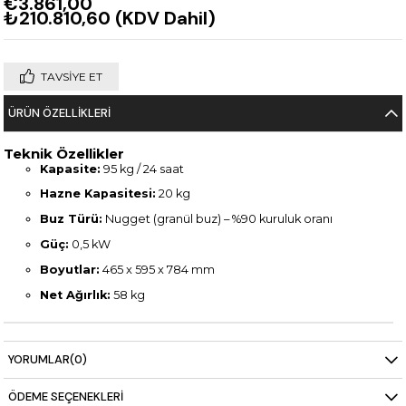
€3.861,00
₺210.810,60
(KDV Dahil)
TAVSIYE ET
ÜRÜN ÖZELLIKLERI
Teknik Özellikler
Kapasite:
95 kg / 24 saat
Hazne Kapasitesi:
20 kg
Buz Türü:
Nugget (granül buz) – %90 kuruluk oranı
Güç:
0,5 kW
Boyutlar:
465 x 595 x 784 mm
Net Ağırlık:
58 kg
YORUMLAR
(0)
ÖDEME SEÇENEKLERI