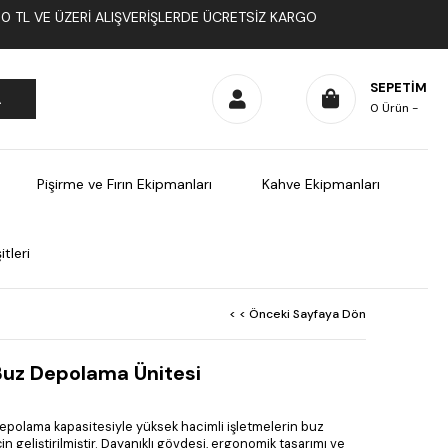
1000 TL VE ÜZERI ALIŞVERIŞLERDE ÜCRETSIZ KARGO
SEPETIM
0
Ürün
Pişirme ve Fırın Ekipmanları
Kahve Ekipmanları
tleri
< < Önceki Sayfaya Dön
uz Depolama Ünitesi
polama kapasitesiyle yüksek hacimli işletmelerin buz
çin geliştirilmiştir. Dayanıklı gövdesi, ergonomik tasarımı ve