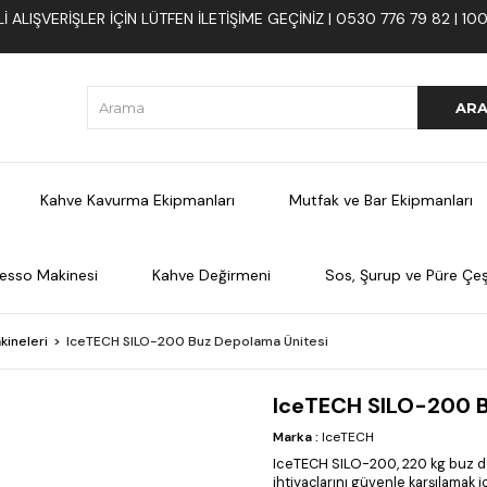
 ALIŞVERIŞLER İÇIN LÜTFEN ILETIŞIME GEÇINIZ | 0530 776 79 82 | 
Kahve Kavurma Ekipmanları
Mutfak ve Bar Ekipmanları
esso Makinesi
Kahve Değirmeni
Sos, Şurup ve Püre Çeşi
kineleri
IceTECH SILO-200 Buz Depolama Ünitesi
IceTECH SILO-200 B
Marka
:
IceTECH
IceTECH SILO-200, 220 kg buz de
ihtiyaçlarını güvenle karşılamak i