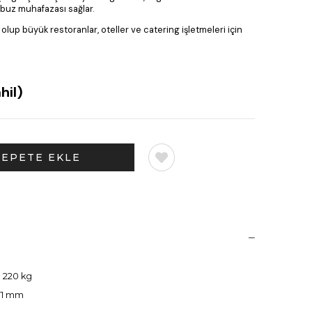
 buz muhafazası sağlar.
lup büyük restoranlar, oteller ve catering işletmeleri için
hil)
:
220 kg
071 mm