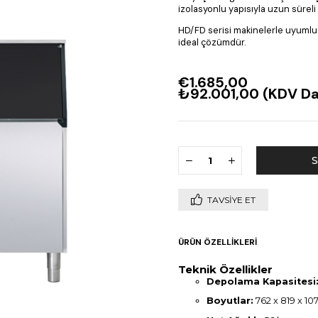
izolasyonlu yapısıyla uzun süreli
HD/FD serisi makinelerle uyumlu o
ideal çözümdür.
€1.685,00
₺92.001,00
(KDV Da
TAVSIYE ET
ÜRÜN ÖZELLIKLERI
Teknik Özellikler
Depolama Kapasitesi
Boyutlar:
762 x 819 x 1