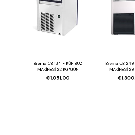
Brema CB 184 - KÜP BUZ
Brema CB 249 
MAKİNESİ 22 KG/GÜN
MAKİNESİ 29
€1.051,00
€1.300