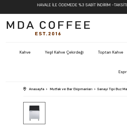
HAVALE İLE ÖDEMEDE %3 SABIT İNDIRIM -TAKSITLI
Kahve
Yeşil Kahve Çekirdeği
Toptan Kahve
Espr
Anasayfa
Mutfak ve Bar Ekipmanları
Sanayi Tipi Buz Ma