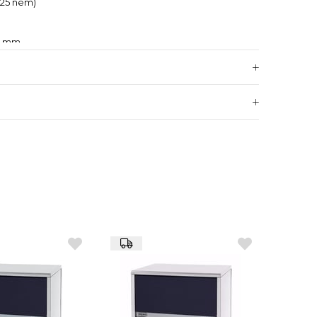
%25 nem)
75 mm