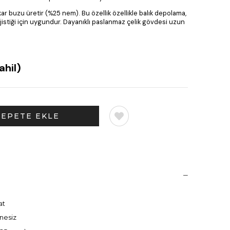
kar buzu üretir (%25 nem). Bu özellik özellikle balık depolama,
jistiği için uygundur. Dayanıklı paslanmaz çelik gövdesi uzun
ahil)
at
nesiz