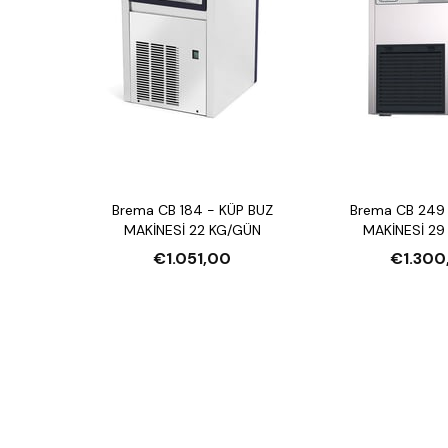
Brema CB 184 - KÜP BUZ
Brema CB 249 
MAKİNESİ 22 KG/GÜN
MAKİNESİ 29
€1.051,00
€1.300