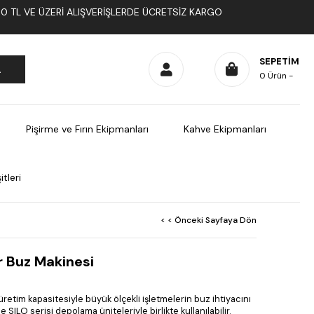
1000 TL VE ÜZERI ALIŞVERIŞLERDE ÜCRETSIZ KARGO
SEPETIM
0
Ürün
Pişirme ve Fırın Ekipmanları
Kahve Ekipmanları
tleri
< < Önceki Sayfaya Dön
 Buz Makinesi
etim kapasitesiyle büyük ölçekli işletmelerin buz ihtiyacını
 SILO serisi depolama üniteleriyle birlikte kullanılabilir.