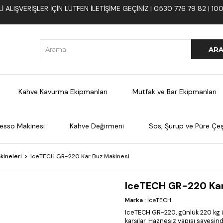
 ALIŞVERIŞLER İÇIN LÜTFEN ILETIŞIME GEÇINIZ | 0530 776 79 82 | 
Kahve Kavurma Ekipmanları
Mutfak ve Bar Ekipmanları
esso Makinesi
Kahve Değirmeni
Sos, Şurup ve Püre Çeşi
kineleri
IceTECH GR-220 Kar Buz Makinesi
IceTECH GR-220 Kar
Marka
:
IceTECH
IceTECH GR-220, günlük 220 kg ür
karşılar. Haznesiz yapısı sayesinde