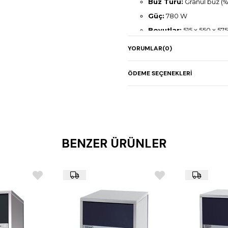
Buz Türü:
Granül buz (
Güç:
780 W
Boyutlar:
515 x 550 x 5
Net Ağırlık:
85 kg
YORUMLAR
(0)
ÖDEME SEÇENEKLERI
BENZER ÜRÜNLER