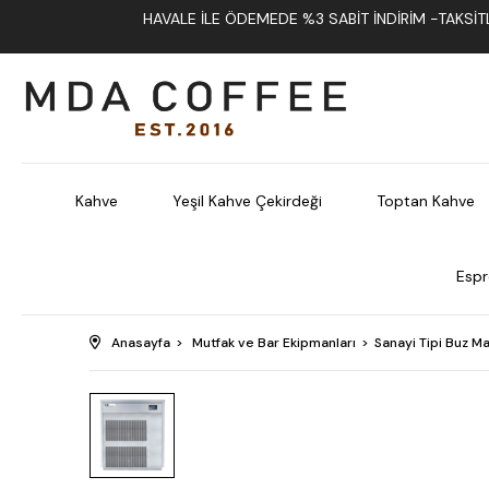
HAVALE İLE ÖDEMEDE %3 SABIT İNDIRIM -TAKSITLI
Kahve
Yeşil Kahve Çekirdeği
Toptan Kahve
Espr
Anasayfa
Mutfak ve Bar Ekipmanları
Sanayi Tipi Buz Ma