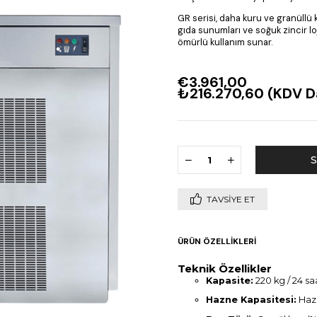
GR serisi, daha kuru ve granüllü 
gıda sunumları ve soğuk zincir lo
ömürlü kullanım sunar.
€3.961,00
₺216.270,60
(KDV D
TAVSIYE ET
ÜRÜN ÖZELLIKLERI
Teknik Özellikler
Kapasite:
220 kg / 24 sa
Hazne Kapasitesi:
Haz