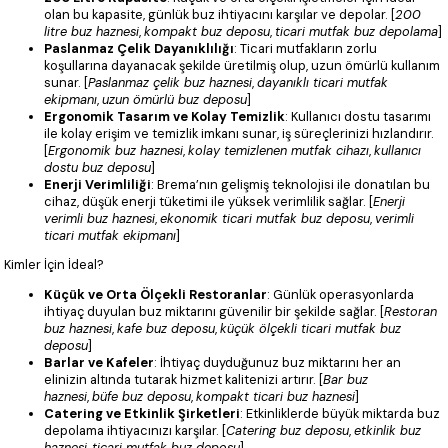
olan bu kapasite, günlük buz ihtiyacını karşılar ve depolar. [
200
litre buz haznesi
,
kompakt buz deposu
,
ticari mutfak buz depolama
]
Paslanmaz Çelik Dayanıklılığı
: Ticari mutfakların zorlu
koşullarına dayanacak şekilde üretilmiş olup, uzun ömürlü kullanım
sunar. [
Paslanmaz çelik buz haznesi
,
dayanıklı ticari mutfak
ekipmanı
,
uzun ömürlü buz deposu
]
Ergonomik Tasarım ve Kolay Temizlik
: Kullanıcı dostu tasarımı
ile kolay erişim ve temizlik imkanı sunar, iş süreçlerinizi hızlandırır.
[
Ergonomik buz haznesi
,
kolay temizlenen mutfak cihazı
,
kullanıcı
dostu buz deposu
]
Enerji Verimliliği
: Brema’nın gelişmiş teknolojisi ile donatılan bu
cihaz, düşük enerji tüketimi ile yüksek verimlilik sağlar. [
Enerji
verimli buz haznesi
,
ekonomik ticari mutfak buz deposu
,
verimli
ticari mutfak ekipmanı
]
Kimler İçin İdeal?
Küçük ve Orta Ölçekli Restoranlar
: Günlük operasyonlarda
ihtiyaç duyulan buz miktarını güvenilir bir şekilde sağlar. [
Restoran
buz haznesi
,
kafe buz deposu
,
küçük ölçekli ticari mutfak buz
deposu
]
Barlar ve Kafeler
: İhtiyaç duyduğunuz buz miktarını her an
elinizin altında tutarak hizmet kalitenizi artırır. [
Bar buz
haznesi
,
büfe buz deposu
,
kompakt ticari buz haznesi
]
Catering ve Etkinlik Şirketleri
: Etkinliklerde büyük miktarda buz
depolama ihtiyacınızı karşılar. [
Catering buz deposu
,
etkinlik buz
haznesi
,
ticari mutfak buz deposu
]