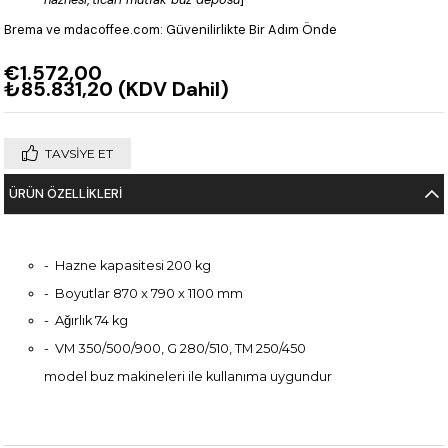
Brema ve mdacoffee.com: Güvenilirlikte Bir Adım Önde
€1.572,00
₺85.831,20
(KDV Dahil)
TAVSIYE ET
ÜRÜN ÖZELLIKLERI
- Hazne kapasitesi 200 kg
- Boyutlar 870 x 790 x 1100 mm
- Ağırlık 74 kg
- VM 350/500/900, G 280/510, TM 250/450
model buz makineleri ile kullanıma uygundur