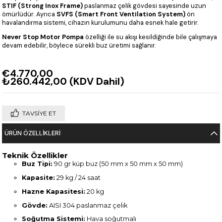
STIF (Strong Inox Frame)
paslanmaz çelik gövdesi sayesinde uzun
ömürlüdür. Ayrıca
SVFS (Smart Front Ventilation System)
ön
havalandırma sistemi, cihazın kurulumunu daha esnek hale getirir.
Never Stop Motor Pompa
özelliği ile su akışı kesildiğinde bile çalışmaya
devam edebilir, böylece sürekli buz üretimi sağlanır.
€4.770,00
₺260.442,00
(KDV Dahil)
TAVSIYE ET
ÜRÜN ÖZELLIKLERI
Teknik Özellikler
Buz Tipi:
90 gr küp buz (50 mm x 50 mm x 50 mm)
Kapasite:
29 kg / 24 saat
Hazne Kapasitesi:
20 kg
Gövde:
AISI 304 paslanmaz çelik
Soğutma Sistemi:
Hava soğutmalı