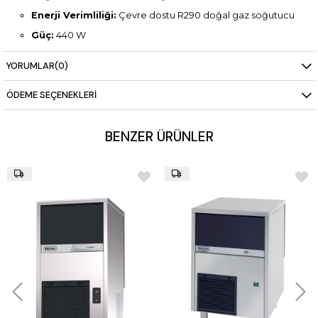
Enerji Verimliliği:
Çevre dostu R290 doğal gaz soğutucu
Güç:
440 W
Boyutlar:
465 x 595 x 789 mm
YORUMLAR
(0)
Net Ağırlık:
45 kg
ÖDEME SEÇENEKLERI
BENZER ÜRÜNLER