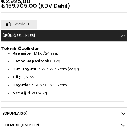
€2.925,00
₺159.705,00
(KDV Dahil)
TAVSIYE ET
ÜRÜN ÖZELLIKLERI
Teknik Özellikler
Kapasite:
119 kg / 24 saat
Hazne Kapasitesi:
60 kg
Buz Boyutu:
35 x 35 x 35 mm (22 gr)
Güç:
1,15 kW
Boyutlar:
930 x 565 x 915 mm
Net Ağırlık:
134 kg
YORUMLAR
(0)
ÖDEME SEÇENEKLERI