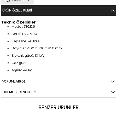
ÜRÜN ÖZELLIKLERI
Teknik Özellikler
Model: 392126
Serisi: EVO 900
Kapasite: 40 litre
Boyutlar: 400 x 900 x 850 mm
Elektrik gücü: 10 kW
Gaz gücü: -
Ağırlık: 44 kg
Enerji tasarruflu elektrikli sistem
YORUMLAR
(0)
Paslanmaz çelik gövde
ÖDEME SEÇENEKLERI
Kolay temizlenebilir tasarım
BENZER ÜRÜNLER