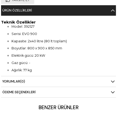
ÜRÜN ÖZELLIKLERI
Teknik Özellikler
Model: 392127
Serisi: EVO 900
Kapasite: 2x40 litre (80 lt toplam)
Boyutlar: 800 x 900 x 850 mm
Elektrik gücü: 20 kW
Gaz gücü: -
Ağırlık: 77 kg
Çift hazneli elektrikli tasarım
YORUMLAR
(0)
Paslanmaz çelik gövde
ÖDEME SEÇENEKLERI
Yoğun kullanıma uygun dayanıklı yapı
BENZER ÜRÜNLER