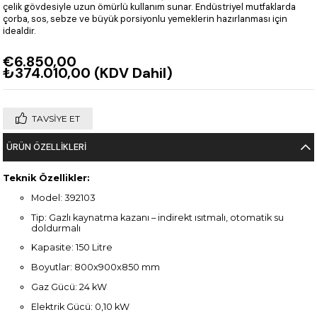
çelik gövdesiyle uzun ömürlü kullanım sunar. Endüstriyel mutfaklarda
çorba, sos, sebze ve büyük porsiyonlu yemeklerin hazırlanması için
idealdir.
€6.850,00
₺374.010,00
(KDV Dahil)
TAVSIYE ET
ÜRÜN ÖZELLIKLERI
Teknik Özellikler:
Model: 392103
Tip: Gazlı kaynatma kazanı – indirekt ısıtmalı, otomatik su
doldurmalı
Kapasite: 150 Litre
Boyutlar: 800x900x850 mm
Gaz Gücü: 24 kW
Elektrik Gücü: 0,10 kW