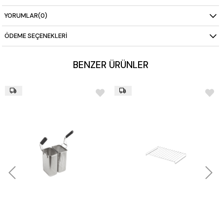
Ağırlık: 135 kg
YORUMLAR
(0)
İndirekt ısıtma sistemi ile güvenli ve homojen pişirme
Otomatik su doldurma özelliği
ÖDEME SEÇENEKLERI
Paslanmaz çelik gövde
Profesyonel mutfaklara uygun endüstriyel tasarım
BENZER ÜRÜNLER