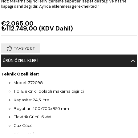
Not: Makarna pişiricilerin içerisine sepetler, sepet desteği ve hazne
kapağı dahil değildir. Ayrıca eklenmesi gerekmektedir
€2.065,00
₺112.749,00
(KDV Dahil)
TAVSIYE ET
ÜRÜN ÖZELLIKLERI
Teknik Özellikler:
Model: 372098
Tip: Elektrikli dolaplı makarna pişirici
Kapasite: 24,5 litre
Boyutlar: 400x700x850 mm
Elektrik Gücü: 6 kW
Gaz Gücü: –
Ağırlık: 46 kg