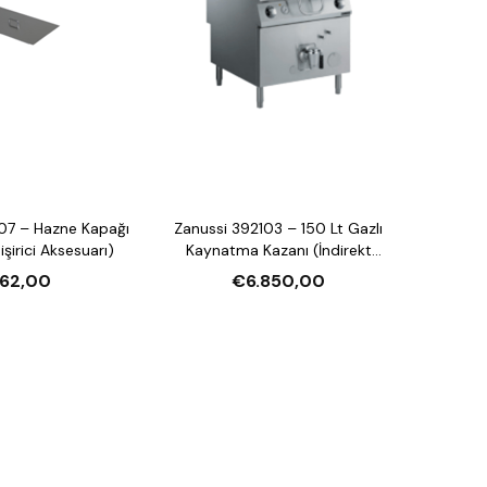
07 – Hazne Kapağı
Zanussi 392103 – 150 Lt Gazlı
şirici Aksesuarı)
Kaynatma Kazanı (İndirekt
Isıtmalı, Otomatik Su
62,00
€6.850,00
Doldurmalı)