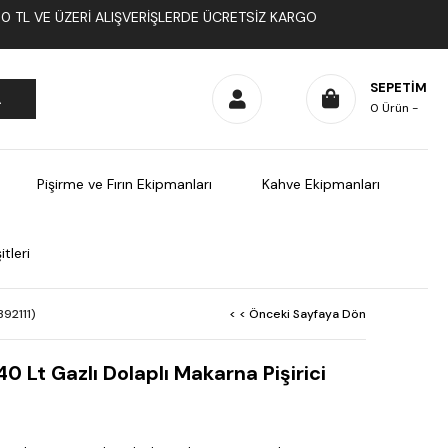
1000 TL VE ÜZERI ALIŞVERIŞLERDE ÜCRETSIZ KARGO
SEPETIM
0
Ürün
Pişirme ve Fırın Ekipmanları
Kahve Ekipmanları
tleri
392111)
< < Önceki Sayfaya Dön
 Lt Gazlı Dolaplı Makarna Pişirici