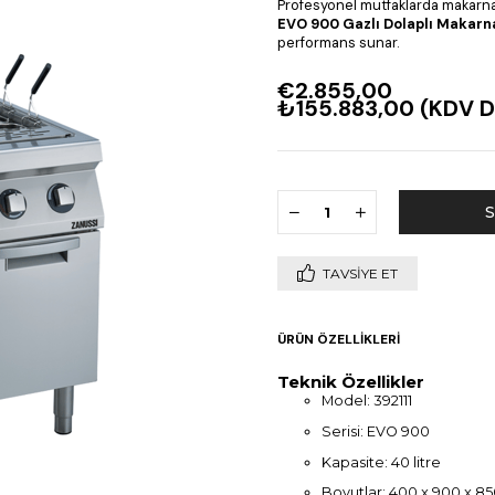
Profesyonel mutfaklarda makarna v
EVO 900 Gazlı Dolaplı Makarna
performans sunar.
€2.855,00
₺155.883,00
(KDV D
TAVSIYE ET
ÜRÜN ÖZELLIKLERI
Teknik Özellikler
Model: 392111
Serisi: EVO 900
Kapasite: 40 litre
Boyutlar: 400 x 900 x 