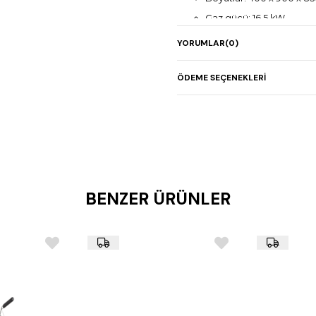
Gaz gücü: 16,5 kW
Elektrik gücü: -
YORUMLAR
(0)
Ağırlık: 57 kg
Dolaplı tasarım
ÖDEME SEÇENEKLERI
Paslanmaz çelik gövde
Dayanıklı ve kolay temizl
BENZER ÜRÜNLER