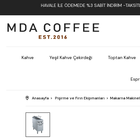
HAVALE İLE ÖDEMEDE %3 SABIT İNDIRIM -TAKSITLI
Kahve
Yeşil Kahve Çekirdeği
Toptan Kahve
Espr
Anasayfa
Pişirme ve Fırın Ekipmanları
Makarna Makinel