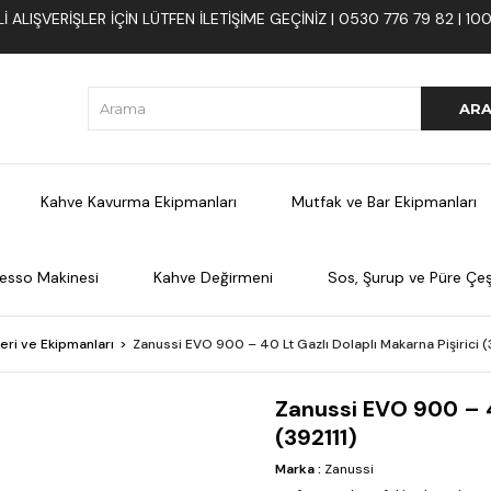
 ALIŞVERIŞLER İÇIN LÜTFEN ILETIŞIME GEÇINIZ | 0530 776 79 82 | 
Kahve Kavurma Ekipmanları
Mutfak ve Bar Ekipmanları
esso Makinesi
Kahve Değirmeni
Sos, Şurup ve Püre Çeşi
eri ve Ekipmanları
Zanussi EVO 900 – 40 Lt Gazlı Dolaplı Makarna Pişirici (
Zanussi EVO 900 – 40
(392111)
Marka
:
Zanussi