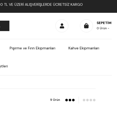
1000 TL VE ÜZERI ALIŞVERIŞLERDE ÜCRETSIZ KARGO
SEPETIM
0
Ürün
Pişirme ve Fırın Ekipmanları
Kahve Ekipmanları
tleri
9 Ürün