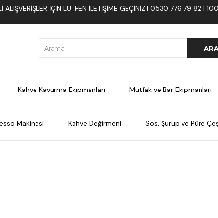
 ALIŞVERIŞLER İÇIN LÜTFEN ILETIŞIME GEÇINIZ | 0530 776 79 82 | 
Kahve Kavurma Ekipmanları
Mutfak ve Bar Ekipmanları
esso Makinesi
Kahve Değirmeni
Sos, Şurup ve Püre Çeşi