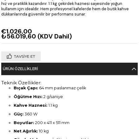
hız ve pratiklik kazandırır. 1.1 kg çekirdek haznesi sayesinde yoğun
kullanım için idealdir. Hem profesyonel kafelerde hem de butik kahve
dükkanlarında güvenilir bir performans sunar.
€1.026,00
₺56.019,60
(KDV Dahil)
TAVSIYE ET
ÜRÜN ÖZELLIKLERI
Teknik Özellikler:
Bıçak Çapı:
64 mm paslanmaz çelik
Öğütme Hızı:
2 g/saniye
Kahve Haznesi:
1.1 kg
Güç:
360 W
Boyutlar:
200 x 411 x 511 mm
Net Ağırlık:
10 kg