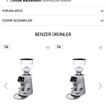
Gövde Malzemesi:
Alüminyum döküm
Ayarlama:
Mikrometrik
YORUMLAR
(0)
ÖDEME SEÇENEKLERI
BENZER ÜRÜNLER