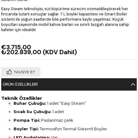
Easy Steam teknolojisi, süt köpürtme sürecini otomatikleştirerek her
fincanda tutarlı sonuçlar sağlar. 7 L boyler kapasitesi ve Smart Boiler
sistemi ile yoğun saatlerde bile performans kaybı yaşatmaz. Küçük
boyutları sayesinde mobil kahve barları ve sınırlı tezgah alanına sahip
kafeler için idealdir.
€3.715,00
₺202.839,00
(KDV Dahil)
TAVSIYE ET
ÜRÜN ÖZELLIKLERI
Teknik Özellikler
Buhar Çubuğu:
1 adet “Easy Steam”
Sıcak Su Çubuğu:
1 adet
Pompa Tipi:
Paslanmaz çelik
Boyler Tipi:
Termosifon Termal Sistemli Boyler
LED Aydınlatma:
Var