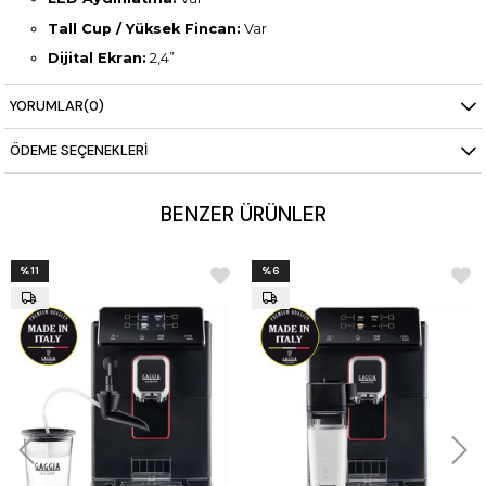
Tall Cup / Yüksek Fincan:
Var
Dijital Ekran:
2,4”
Boyler Kapasitesi:
7 L
YORUMLAR
(0)
Elektrik Bağlantısı:
220V – 1N
ÖDEME SEÇENEKLERI
Güç:
2,8 – 3,3 kW
Ölçüler (mm):
570 × 523 × 527
BENZER ÜRÜNLER
Net Ağırlık:
47 kg
%11
%6