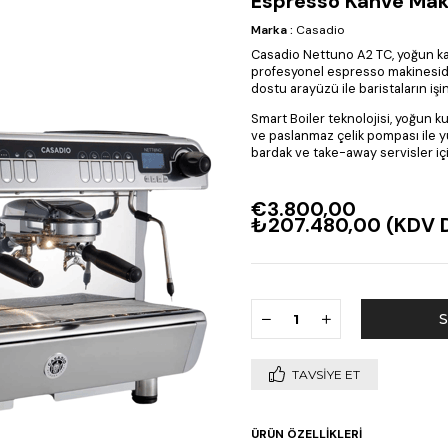
Espresso Kahve Mak
Marka
:
Casadio
Casadio Nettuno A2 TC, yoğun kah
profesyonel espresso makinesidir. 
dostu arayüzü ile baristaların işini
Smart Boiler teknolojisi, yoğun kul
ve paslanmaz çelik pompası ile y
bardak ve take-away servisler i
€3.800,00
₺207.480,00
(KDV D
TAVSIYE ET
ÜRÜN ÖZELLIKLERI