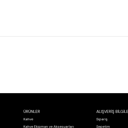
ÜRÜNLER
ALIŞVERİŞ BİLGİLE
Kahve
Sipariş
Kahve Ekipman ve Aksesuarları
Sepetim