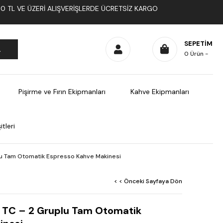
1000 TL VE ÜZERI ALIŞVERIŞLERDE ÜCRETSIZ KARGO
SEPETIM
0
Ürün
Pişirme ve Fırın Ekipmanları
Kahve Ekipmanları
tleri
lu Tam Otomatik Espresso Kahve Makinesi
< < Önceki Sayfaya Dön
 TC – 2 Gruplu Tam Otomatik