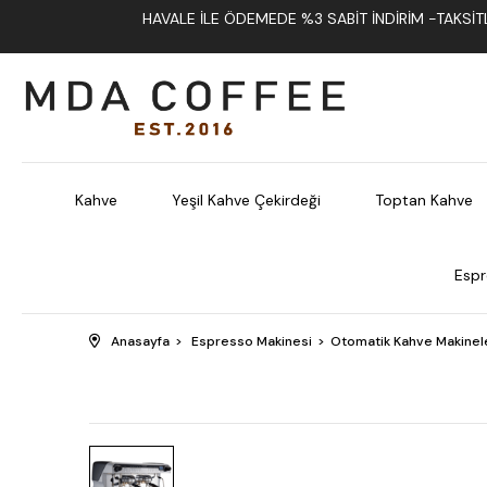
HAVALE İLE ÖDEMEDE %3 SABIT İNDIRIM -TAKSITLI
Kahve
Yeşil Kahve Çekirdeği
Toptan Kahve
Espr
Anasayfa
Espresso Makinesi
Otomatik Kahve Makinel