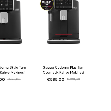
dorna Style Tam
Gaggıa Cadorna Plus Tam
Kahve Makinesi
Otomatik Kahve Makinesi
00
€585,00
€720,00
€720,00