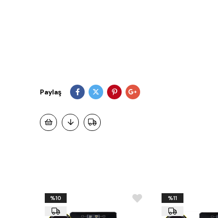
Paylaş
%10
%11