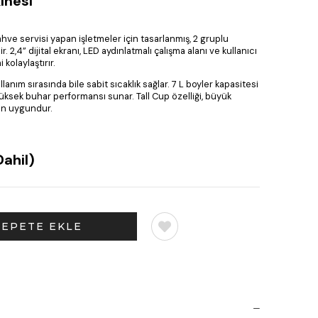
inesi
ve servisi yapan işletmeler için tasarlanmış, 2 gruplu
2,4” dijital ekranı, LED aydınlatmalı çalışma alanı ve kullanıcı
 kolaylaştırır.
lanım sırasında bile sabit sıcaklık sağlar. 7 L boyler kapasitesi
üksek buhar performansı sunar. Tall Cup özelliği, büyük
çin uygundur.
ahil)