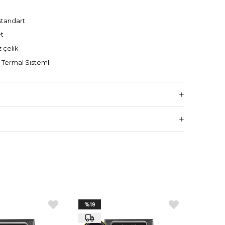
standart
et
 çelik
Termal Sistemli
an:
Var
V – 1N
 × 527
%19