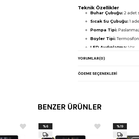
Teknik Özellikler
Buhar Çubuğu:
2 adet 
Sıcak Su Çubuğu:
1 ad
Pompa Tipi:
Paslanmaz
Boyler Tipi:
Termosifon 
LED Aydınlatma:
Var
Tall Cup / Yüksek Finc
YORUMLAR
(0)
Dijital Ekran:
2,4”
Boyler Kapasitesi:
7 L
ÖDEME SEÇENEKLERI
Elektrik Bağlantısı:
220
Güç:
3,8 – 4,5 kW
Ölçüler (mm):
820 × 523
BENZER ÜRÜNLER
Net Ağırlık:
52 kg
%6
%19