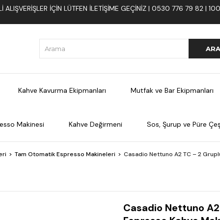
 ALIŞVERIŞLER İÇIN LÜTFEN ILETIŞIME GEÇINIZ | 0530 776 79 82 | 
Kahve Kavurma Ekipmanları
Mutfak ve Bar Ekipmanları
esso Makinesi
Kahve Değirmeni
Sos, Şurup ve Püre Çeşi
eri
Tam Otomatik Espresso Makineleri
Casadio Nettuno A2 TC – 2 Grup
Casadio Nettuno A2