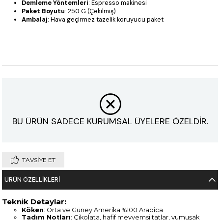
Demleme Yöntemleri
: Espresso makinesi
Paket Boyutu
: 250 G (Çekilmiş)
Ambalaj
: Hava geçirmez tazelik koruyucu paket
BU ÜRÜN SADECE KURUMSAL ÜYELERE ÖZELDİR.
TAVSIYE ET
ÜRÜN ÖZELLIKLERI
Teknik Detaylar:
Köken
: Orta ve Güney Amerika %100 Arabica
Tadım Notları
: Çikolata, hafif meyvemsi tatlar, yumuşak