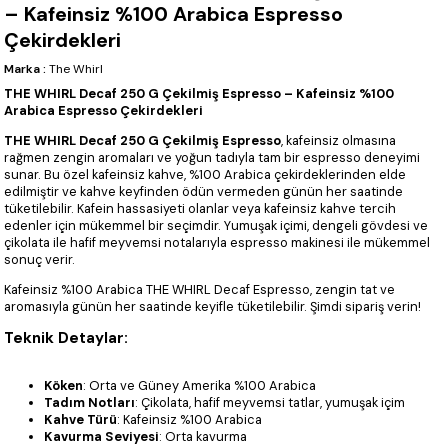
– Kafeinsiz %100 Arabica Espresso
Çekirdekleri
Marka
:
The Whirl
THE WHIRL Decaf 250 G Çekilmiş Espresso – Kafeinsiz %100
Arabica Espresso Çekirdekleri
THE WHIRL Decaf 250 G Çekilmiş Espresso
, kafeinsiz olmasına
rağmen zengin aromaları ve yoğun tadıyla tam bir espresso deneyimi
sunar. Bu özel kafeinsiz kahve, %100 Arabica çekirdeklerinden elde
edilmiştir ve kahve keyfinden ödün vermeden günün her saatinde
tüketilebilir. Kafein hassasiyeti olanlar veya kafeinsiz kahve tercih
edenler için mükemmel bir seçimdir. Yumuşak içimi, dengeli gövdesi ve
çikolata ile hafif meyvemsi notalarıyla espresso makinesi ile mükemmel
sonuç verir.
Kafeinsiz %100 Arabica THE WHIRL Decaf Espresso, zengin tat ve
aromasıyla günün her saatinde keyifle tüketilebilir. Şimdi sipariş verin!
Teknik Detaylar:
Köken
: Orta ve Güney Amerika %100 Arabica
Tadım Notları
: Çikolata, hafif meyvemsi tatlar, yumuşak içim
Kahve Türü
: Kafeinsiz %100 Arabica
Kavurma Seviyesi
: Orta kavurma