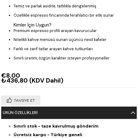
Temiz ve parlak asidite, tatlılıkla dengelenmiş
Özellikle espresso fincanında ferahlatıcı bir etki sunar
Kimler İçin Uygun?
Premium espresso profili arayan kavurucular
Nitelikli kahve menüsü sunan üçüncü nesil kafeler
Farklı ve zarif tatlar arayan kahve tutkunları
Sınırlı üretim, özgün karakter isteyen profesyoneller
€8,00
₺436,80
(KDV Dahil)
TAVSIYE ET
ÜRÜN ÖZELLIKLERI
Sınırlı stok – taze kavrulmuş gönderim
Ücretsiz kargo – Türkiye geneli