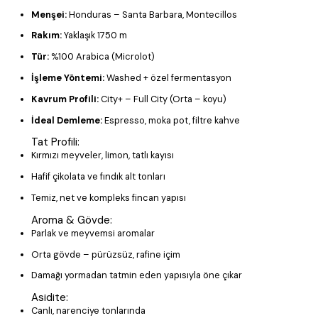
Menşei:
Honduras – Santa Barbara, Montecillos
Rakım:
Yaklaşık 1750 m
Tür:
%100 Arabica (Microlot)
İşleme Yöntemi:
Washed + özel fermentasyon
Kavrum Profili:
City+ – Full City (Orta – koyu)
İdeal Demleme:
Espresso, moka pot, filtre kahve
Tat Profili:
Kırmızı meyveler, limon, tatlı kayısı
Hafif çikolata ve fındık alt tonları
Temiz, net ve kompleks fincan yapısı
Aroma & Gövde:
Parlak ve meyvemsi aromalar
Orta gövde – pürüzsüz, rafine içim
Damağı yormadan tatmin eden yapısıyla öne çıkar
Asidite:
Canlı, narenciye tonlarında