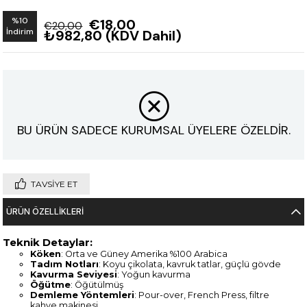
%
10
€18,00
€20,00
İndirim
₺982,80
(KDV Dahil)
BU ÜRÜN SADECE KURUMSAL ÜYELERE ÖZELDİR.
TAVSIYE ET
ÜRÜN ÖZELLIKLERI
Teknik Detaylar:
Köken
: Orta ve Güney Amerika %100 Arabica
Tadım Notları
: Koyu çikolata, kavruk tatlar, güçlü gövde
Kavurma Seviyesi
: Yoğun kavurma
Öğütme
: Öğütülmüş
Demleme Yöntemleri
: Pour-over, French Press, filtre
kahve makinesi