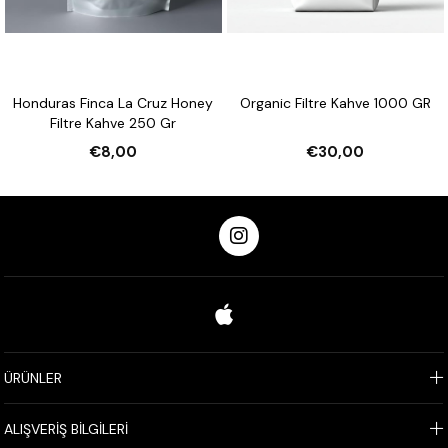
inca La Cruz Honey
Organic Filtre Kahve 1000 GR
Cosa Nostra
 Kahve 250 Gr
€8,00
€30,00
€
ÜRÜNLER
ALIŞVERİŞ BİLGİLERİ