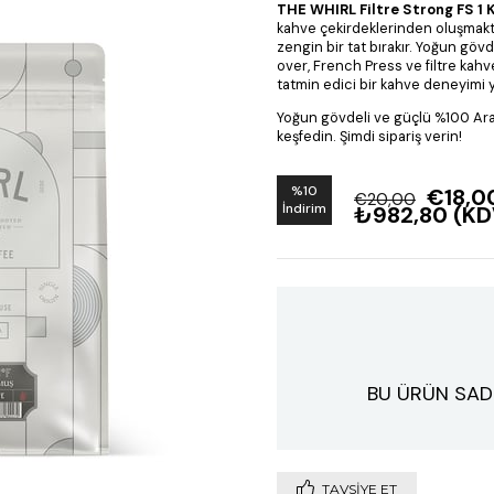
THE WHIRL Filtre Strong FS 1
kahve çekirdeklerinden oluşmaktad
zengin bir tat bırakır. Yoğun gövd
over, French Press ve filtre kahv
tatmin edici bir kahve deneyimi 
Yoğun gövdeli ve güçlü %100 Arab
keşfedin. Şimdi sipariş verin!
%
10
€18,0
€20,00
İndirim
₺982,80
(KD
BU ÜRÜN SAD
TAVSIYE ET