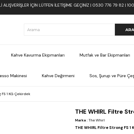
 ALIŞVERIŞLER İÇIN LÜTFEN ILETIŞIME GEÇINIZ | 0530 776 79 82 | 
Kahve Kavurma Ekipmanları
Mutfak ve Bar Ekipmanları
esso Makinesi
Kahve Değirmeni
Sos, Şurup ve Püre Çeşi
g FS 1 KG Çekirdek
THE WHIRL Filtre Str
Marka
:
The Whirl
THE WHIRL Filtre Strong FS 1 