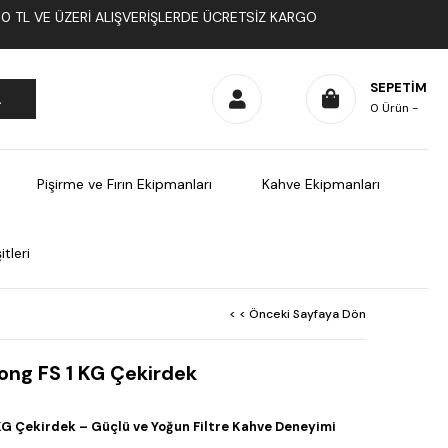
1000 TL VE ÜZERI ALIŞVERIŞLERDE ÜCRETSIZ KARGO
SEPETIM
0
Ürün
Pişirme ve Fırın Ekipmanları
Kahve Ekipmanları
tleri
< < Önceki Sayfaya Dön
ong FS 1 KG Çekirdek
KG Çekirdek – Güçlü ve Yoğun Filtre Kahve Deneyimi