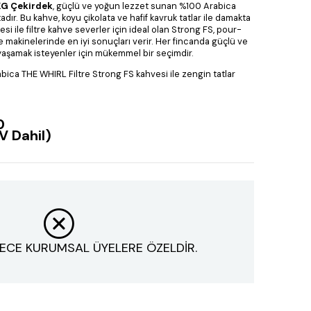
 KG Çekirdek
, güçlü ve yoğun lezzet sunan %100 Arabica
ır. Bu kahve, koyu çikolata ve hafif kavruk tatlar ile damakta
esi ile filtre kahve severler için ideal olan Strong FS, pour-
e makinelerinde en iyi sonuçları verir. Her fincanda güçlü ve
yaşamak isteyenler için mükemmel bir seçimdir.
ica THE WHIRL Filtre Strong FS kahvesi ile zengin tatlar
0
V Dahil)
ECE KURUMSAL ÜYELERE ÖZELDİR.