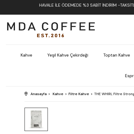
HAVALE İLE ÖDEMEDE %3 SABIT İNDIRIM -TAKSITLI
Kahve
Yeşil Kahve Çekirdeği
Toptan Kahve
Espr
Anasayfa
Kahve
Filtre Kahve
THE WHIRL Filtre Stron