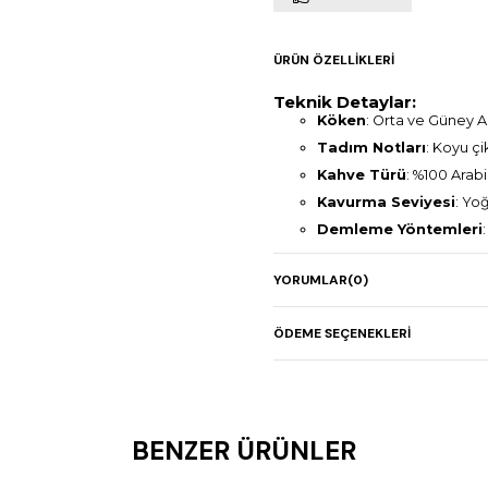
ÜRÜN ÖZELLIKLERI
Teknik Detaylar:
Köken
: Orta ve Güney 
Tadım Notları
: Koyu çi
Kahve Türü
: %100 Arab
Kavurma Seviyesi
: Yo
Demleme Yöntemleri
Paket Boyutu
: 1 KG
YORUMLAR
(0)
Ambalaj
: Hava geçirme
ÖDEME SEÇENEKLERI
BENZER ÜRÜNLER