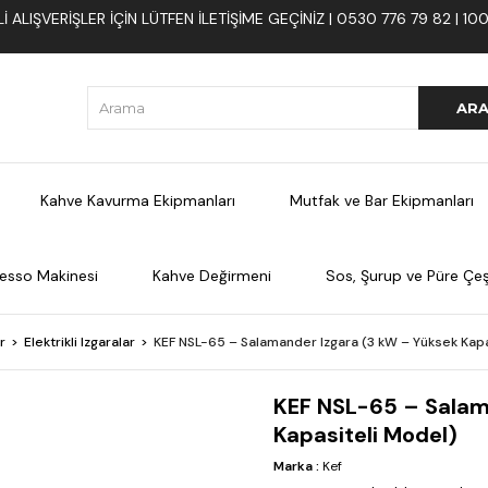
 ALIŞVERIŞLER İÇIN LÜTFEN ILETIŞIME GEÇINIZ | 0530 776 79 82 | 
Kahve Kavurma Ekipmanları
Mutfak ve Bar Ekipmanları
esso Makinesi
Kahve Değirmeni
Sos, Şurup ve Püre Çeşi
r
Elektrikli Izgaralar
KEF NSL-65 – Salamander Izgara (3 kW – Yüksek Kapa
KEF NSL-65 – Salam
Kapasiteli Model)
Marka
:
Kef