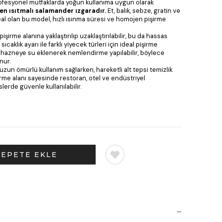
rofesyonel mutfaklarda yoğun kullanıma uygun olarak
n ısıtmalı salamander ızgaradır.
Et, balık, sebze, gratin ve
ideal olan bu model, hızlı ısınma süresi ve homojen pişirme
şirme alanına yaklaştırılıp uzaklaştırılabilir, bu da hassas
ıcaklık ayarı ile farklı yiyecek türleri için ideal pişirme
Alt hazneye su eklenerek nemlendirme yapılabilir, böylece
nur.
zun ömürlü kullanım sağlarken, hareketli alt tepsi temizlik
işirme alanı sayesinde restoran, otel ve endüstriyel
lerde güvenle kullanılabilir.