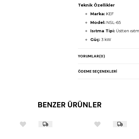
Teknik Özellikler
Marka:
KEF
Model:
NSL-65
Isıtma Tipi:
Üstten ısıt
Güç:
3 kW
Isı Kontrolü:
Kademeli s
YORUMLAR
(0)
Asansör Sistemi:
Ürünü
Nemlendirme:
Alt haz
ÖDEME SEÇENEKLERI
Tepsi:
Hareketli alt tepsi
Malzeme:
Paslanmaz çe
Boyutlar (G x D x Y):
65
Ek Özellikler:
Yüksek piş
BENZER ÜRÜNLER
kullanım için ideal