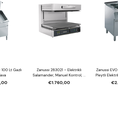
 100 Lt Gazlı
Zanussi 283021 – Elektrikli
Zanussi EVO
Tava
Salamander, Manuel Kontrol, 3
Pleytli Elektri
Tarafı Açık, 600 mm
Fırın
,00
€1.760,00
€2