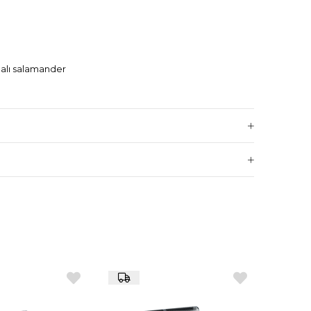
malı salamander
ıcaklık ayarı
 ısı kaynağına yaklaştırma/uzaklaştırma özelliği
neye su doldurularak nemlendirme
, kolay temizlik
lik
0 × 450 × 500 mm
irme kapasitesi, hassas sıcaklık kontrolü, yoğun