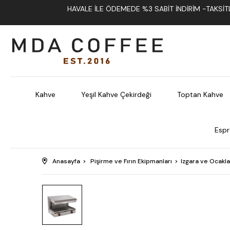
HAVALE İLE ÖDEMEDE %3 SABIT İNDIRIM -TAKSITLI
Kahve
Yeşil Kahve Çekirdeği
Toptan Kahve
Espr
Anasayfa
Pişirme ve Fırın Ekipmanları
Izgara ve Ocakla