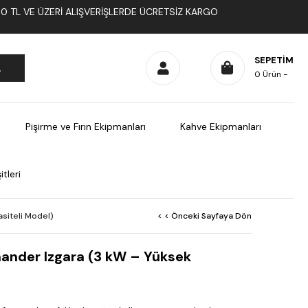
1000 TL VE ÜZERI ALIŞVERIŞLERDE ÜCRETSIZ KARGO
SEPETIM
0
Ürün
Pişirme ve Fırın Ekipmanları
Kahve Ekipmanları
tleri
siteli Model)
< < Önceki Sayfaya Dön
ander Izgara (3 kW – Yüksek