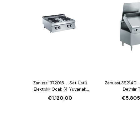
Zanussi 372015 – Set Üstü
Zanussi 392140 –
Elektrikli Ocak (4 Yuvarlak
Devrilir 
Pleyt)
€1.120,00
€5.805