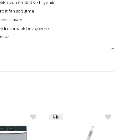
ik, uzun ömürlü ve hijyenik
frost fan soğutma
ıcaklık ayarı
tanslı otomatik buz çözme
eyici
 R404A
 / +8°C
 V – 1N
 x 750 x 1300 mm