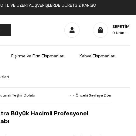
1000 TL VE ÜZERI ALIŞVERIŞLERDE ÜCRETSIZ KARGO
SEPETIM
0
Ürün
Pişirme ve Fırın Ekipmanları
Kahve Ekipmanları
tleri
tmalı Teşhir Dolabı
< < Önceki Sayfaya Dön
tra Büyük Hacimli Profesyonel
labı