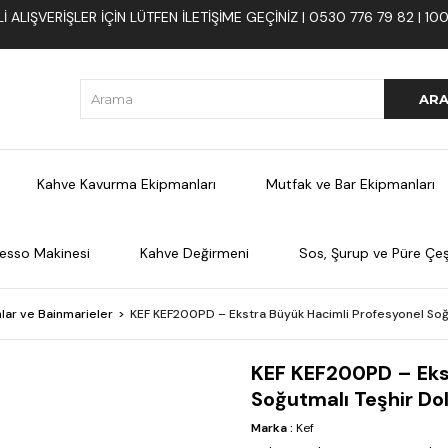
 ALIŞVERIŞLER İÇIN LÜTFEN ILETIŞIME GEÇINIZ | 0530 776 79 82 | 
Kahve Kavurma Ekipmanları
Mutfak ve Bar Ekipmanları
esso Makinesi
Kahve Değirmeni
Sos, Şurup ve Püre Çeşi
lar ve Bainmarieler
KEF KEF200PD – Ekstra Büyük Hacimli Profesyonel Soğu
KEF KEF200PD – Eks
Soğutmalı Teşhir Do
Marka
:
Kef