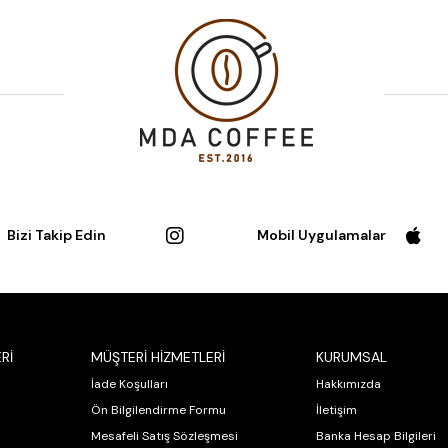
Bizi Takip Edin
Mobil Uygulamalar
Rİ
MÜŞTERİ HİZMETLERİ
KURUMSAL
İade Koşulları
Hakkımızda
Ön Bilgilendirme Formu
İletişim
Mesafeli Satış Sözleşmesi
Banka Hesap Bilgileri