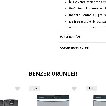
İç Gövde:
Paslanmaz çel
Soğutma Sistemi:
Air-
Kontrol Paneli:
Dijital s
Defrost:
Elektrik rezis
Cam:
Temperli, buğu önl
Soğutucu Gaz:
R134A /
YORUMLAR
(0)
Çalışma Sıcaklığı:
+2°C
Elektrik Bağlantısı:
220
ÖDEME SEÇENEKLERI
Güç Tüketimi:
1,2 kW
Ağırlık:
190 kg
Boyutlar (GxDxY):
2000
BENZER ÜRÜNLER