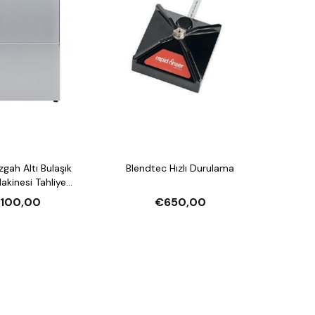
Blendtec Hızlı Durulama
esi Tahliye
arlatıcı Pompalı ve
.100,00
€650,00
jan Pompalı