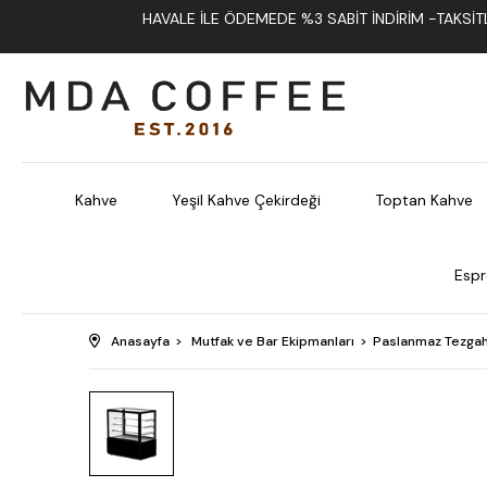
HAVALE İLE ÖDEMEDE %3 SABIT İNDIRIM -TAKSITLI
Kahve
Yeşil Kahve Çekirdeği
Toptan Kahve
Espr
Anasayfa
Mutfak ve Bar Ekipmanları
Paslanmaz Tezgah