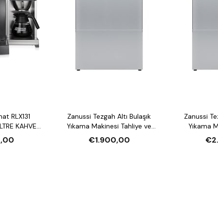
mat RLX131
Zanussi Tezgah Altı Bulaşık
Zanussi Tezgah Altı Bulaşık
LTRE KAHVE
Yıkama Makinesi Tahliye ve
Yıkama Makin
U ISITICI
Parlatıcı Pompalı
Deterjan ve P
,00
€1.900,00
€2
Deter