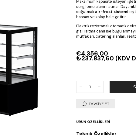
Maksimum kapasite isteyen işlet
sergileme alanını sunar. Dayanık
soğutmalı
air-frost sistemi
eşit
hassas ve kolay hale getirir.
Elektrik rezistanslı otomatik defr
gizli ısıtma camı ise buğulanmay
mutfakları, catering alanları, res
€4.356,00
₺237.837,60
(KDV D
TAVSIYE ET
ÜRÜN ÖZELLIKLERI
Teknik Özellikler