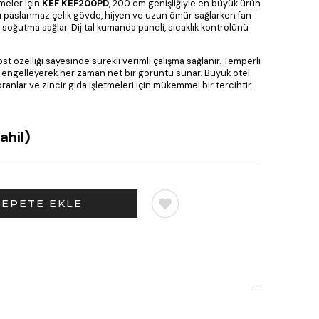
meler için
KEF KEF200PD
, 200 cm genişliğiyle en büyük ürün
lı paslanmaz çelik gövde, hijyen ve uzun ömür sağlarken fan
 soğutma sağlar. Dijital kumanda paneli, sıcaklık kontrolünü
ost özelliği sayesinde sürekli verimli çalışma sağlanır. Temperli
ı engelleyerek her zaman net bir görüntü sunar. Büyük otel
toranlar ve zincir gıda işletmeleri için mükemmel bir tercihtir.
ahil)