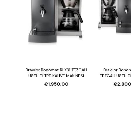
Bravılor Bonomat RLX31 TEZGAH
Bravılor Bono
ÜSTÜ FİLTRE KAHVE MAKİNESİ
TEZGAH ÜSTÜ Fİ
VE SU ISITICI
MAKİNESİ VE S
€1.950,00
€2.800