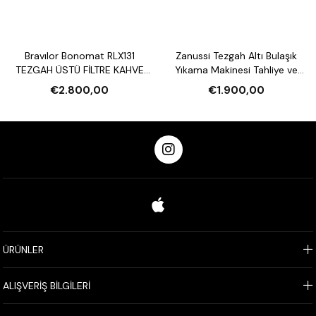
Bravılor Bonomat RLX131
Zanussi Tezgah Altı Bulaşık
TEZGAH ÜSTÜ FİLTRE KAHVE
Yıkama Makinesi Tahliye ve
MAKİNESİ VE SU ISITICI
Parlatıcı Pompalı
€2.800,00
€1.900,00
ÜRÜNLER
ALIŞVERİŞ BİLGİLERİ