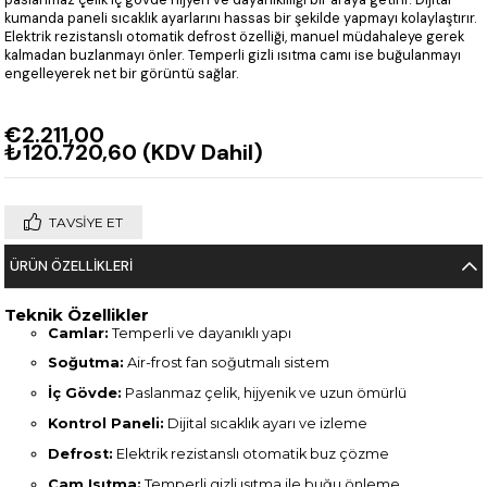
kumanda paneli sıcaklık ayarlarını hassas bir şekilde yapmayı kolaylaştırır.
Elektrik rezistanslı otomatik defrost özelliği, manuel müdahaleye gerek
kalmadan buzlanmayı önler. Temperli gizli ısıtma camı ise buğulanmayı
engelleyerek net bir görüntü sağlar.
€2.211,00
₺120.720,60
(KDV Dahil)
TAVSIYE ET
ÜRÜN ÖZELLIKLERI
Teknik Özellikler
Camlar:
Temperli ve dayanıklı yapı
Soğutma:
Air-frost fan soğutmalı sistem
İç Gövde:
Paslanmaz çelik, hijyenik ve uzun ömürlü
Kontrol Paneli:
Dijital sıcaklık ayarı ve izleme
Defrost:
Elektrik rezistanslı otomatik buz çözme
Cam Isıtma:
Temperli gizli ısıtma ile buğu önleme