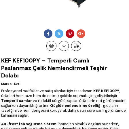
KEF KEF100PY – Temperli Camlı
Paslanmaz Çelik Nemlendirmeli Teşhir
Dolabı
Marka
:
Kef
Profesyonel mutfaklar ve satış alanları için tasarlanan
KEF KEF100PY
,
ürünleri hem taze hem de estetik şekilde sunmak için geliştirilmiştir.
Temperli camlar
ve reflektif sürgülü kapılar, ürünlerin net görünmesini
sağlarken dayanıklılığı artırır.
Güçlü nemlendirme özelliği
, gıdaların
tazeliğini ve nem dengesini koruyarak daha uzun süre canlı görünümde
kalmasını sağlar.
Air-frost fan soğutma sistemi
homojen sıcaklık dağılımı sunarken,
paslanmaz çelik iç gövde hijyen ve dayanıklılığı bir araya getirir. Dijital