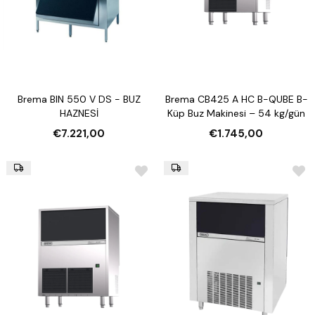
Brema BIN 550 V DS - BUZ
Brema CB425 A HC B-QUBE B-
HAZNESİ
Küp Buz Makinesi – 54 kg/gün
€7.221,00
€1.745,00