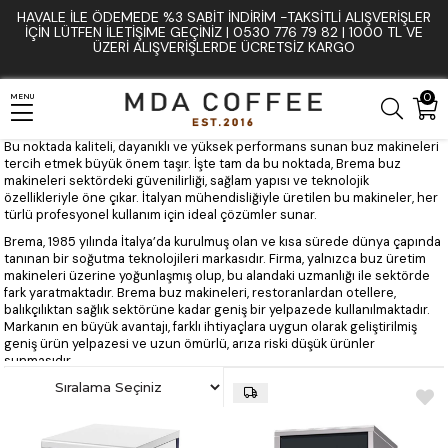
HAVALE İLE ÖDEMEDE %3 SABIT İNDIRIM -TAKSITLI ALIŞVERIŞLER
Anasayfa
Brema
İÇIN LÜTFEN ILETIŞIME GEÇINIZ | 0530 776 79 82 | 1000 TL VE
ÜZERI ALIŞVERIŞLERDE ÜCRETSIZ KARGO
Brema Buz Makineleri
0
MENU
Gıda sektöründe, konaklama tesislerinde ve birçok endüstriyel alanda
buz üretimi, işin verimliliğini doğrudan etkileyen unsurların başında gelir.
Bu noktada kaliteli, dayanıklı ve yüksek performans sunan buz makineleri
tercih etmek büyük önem taşır. İşte tam da bu noktada, Brema buz
makineleri sektördeki güvenilirliği, sağlam yapısı ve teknolojik
özellikleriyle öne çıkar. İtalyan mühendisliğiyle üretilen bu makineler, her
türlü profesyonel kullanım için ideal çözümler sunar.
Brema, 1985 yılında İtalya’da kurulmuş olan ve kısa sürede dünya çapında
tanınan bir soğutma teknolojileri markasıdır. Firma, yalnızca buz üretim
makineleri üzerine yoğunlaşmış olup, bu alandaki uzmanlığı ile sektörde
fark yaratmaktadır. Brema buz makineleri, restoranlardan otellere,
balıkçılıktan sağlık sektörüne kadar geniş bir yelpazede kullanılmaktadır.
Markanın en büyük avantajı, farklı ihtiyaçlara uygun olarak geliştirilmiş
geniş ürün yelpazesi ve uzun ömürlü, arıza riski düşük ürünler
sunmasıdır.
Brema Buz Makinesi Modelleri
Brema, kullanıcıların farklı ihtiyaçlarına göre çeşitli buz türlerini
üretebilen makineler geliştirmiştir. Bu makineler genel olarak şu şekilde