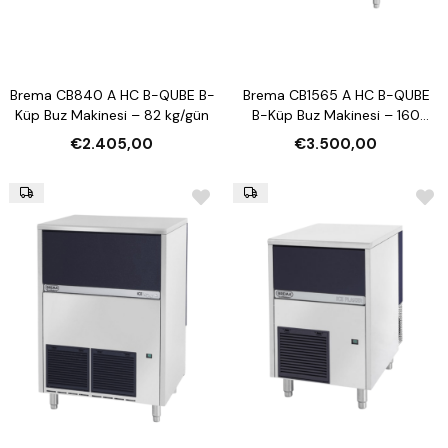
Brema CB840 A HC B-QUBE B-
Brema CB1565 A HC B-QUBE
Küp Buz Makinesi – 82 kg/gün
B-Küp Buz Makinesi – 160
kg/gün
€2.405,00
€3.500,00