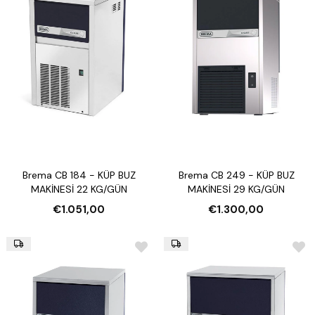
sınıflandırılır:
1. Küp Buz Makineleri
Küp buz, restoranlar, barlar ve kafeler gibi işletmelerin en çok tercih
ettiği buz türlerinden biridir. Şeffaf, sert ve estetik açıdan hoş bir
görünüme sahip olan küp buzlar, içecek sunumlarında sıklıkla kullanılır.
Brema’nın küp buz makineleri hem hızlı üretim hem de enerji verimliliği
ile dikkat çeker.
2. Pul Buz Makineleri
Pul buzlar, balık reyonları, hastaneler ve laboratuvarlarda ürünlerin soğuk
kalmasını sağlamak amacıyla kullanılır. Brema’nın pul buz makineleri,
düşük sıcaklıklarda yüksek nem oranına sahip buz üreterek ürünlerin
tazeliğini uzun süre korur.
Brema CB 184 - KÜP BUZ
Brema CB 249 - KÜP BUZ
3. Granül Buz Makineleri
MAKİNESİ 22 KG/GÜN
MAKİNESİ 29 KG/GÜN
Bu tip buz makineleri daha çok medikal alanlarda, et ve sebze işleme
€1.051,00
€1.300,00
tesislerinde tercih edilir. Granül buz; pul buzdan daha ince, ama daha
serttir. Soğutma kapasitesi yüksektir ve ürün deformasyonunu
minimuma indirir.
4. Modüler Sistemler
Yüksek üretim kapasitesine ihtiyaç duyan oteller, büyük restoranlar ve
gıda üretim tesisleri için modüler sistemler en iyi tercihtir. Bu
sistemlerde üretim ünitesi ile depolama tankı ayrı olarak çalışır, bu da
daha esnek ve yüksek hacimli kullanım sağlar.