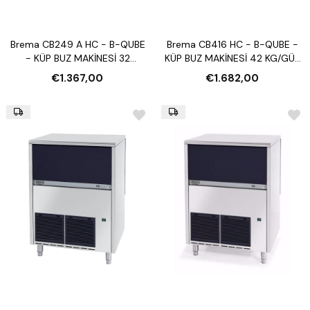
teknolojisiyle işinizi kolaylaştırabilirsiniz. Enerji verimliliği, sessiz çalışma,
dayanıklılık ve kullanıcı dostu yapısı ile Brema, yatırımınızın karşılığını
fazlasıyla verir. Eğer siz de işletmenize en uygun buz makinesini
arıyorsanız, Brema’nın zengin ürün gamını mutlaka inceleyin. Doğru
Brema CB249 A HC - B-QUBE
Brema CB416 HC - B-QUBE -
modeli seçerek hem iş verimliliğinizi artırabilir hem de uzun vadede
- KÜP BUZ MAKİNESİ 32
KÜP BUZ MAKİNESİ 42 KG/GÜN
tasarruf sağlayabilirsiniz.
KG/GÜN (OTOMATİK
(OTOMATİK TEMİZLEME)
€1.367,00
€1.682,00
TEMİZLEME)