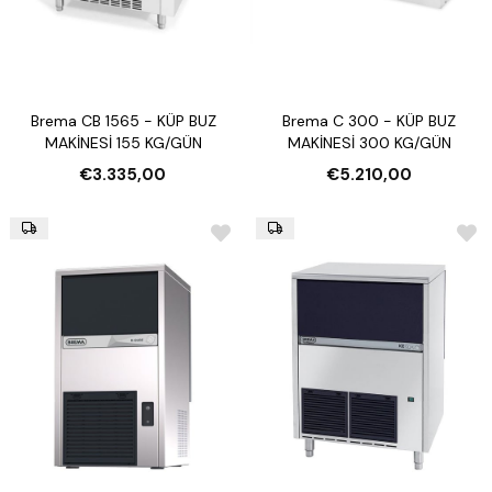
koşulları, model seçiminde önemli rol oynar.
4. Su ve Enerji Kaynağı
Su girişi ve atık su hattı, elektrik bağlantısı gibi teknik altyapıyı
kontrol etmek gerekir.
Brema CB 1565 - KÜP BUZ
Brema C 300 - KÜP BUZ
5. Depolama İhtiyacı
MAKİNESİ 155 KG/GÜN
MAKİNESİ 300 KG/GÜN
Üretimle eş zamanlı depolama gerekiyorsa, depo hacmi yüksek bir
€3.335,00
€5.210,00
model tercih edilmelidir.
Brema Markasının Sunduğu Avantajlar
İtalyan Kalitesi: Avrupa standartlarında üretim ve teknoloji.
Yüksek Dayanıklılık: Uzun ömürlü kullanım için kaliteli malzeme.
Yaygın Servis Ağı: Türkiye’de birçok şehirde teknik servis desteği.
Yedek Parça Erişimi: Sorunsuz bakım ve onarım için kolay parça
temini.
Kullanıcı Dostu Arayüz: Basit kontrol paneli sayesinde herkes
rahatlıkla kullanabilir.
Profesyonel Buz Üretiminde Güvenilir Çözüm
Brema buz makineleri, farklı sektörlerde profesyonel buz ihtiyacına
kaliteli, hızlı ve hijyenik çözümler sunar. İster bir kafe işletiyor olun, ister
bir balık reyonunu yönetin; Brema’nın geniş ürün yelpazesi ve üstün