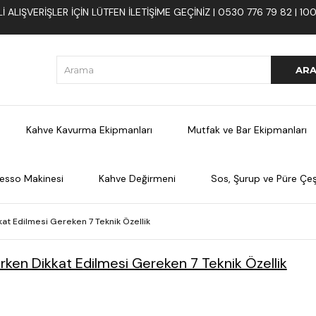
 ALIŞVERIŞLER İÇIN LÜTFEN ILETIŞIME GEÇINIZ | 0530 776 79 82 | 
Kahve Kavurma Ekipmanları
Mutfak ve Bar Ekipmanları
esso Makinesi
Kahve Değirmeni
Sos, Şurup ve Püre Çeşi
at Edilmesi Gereken 7 Teknik Özellik
rken Dikkat Edilmesi Gereken 7 Teknik Özellik