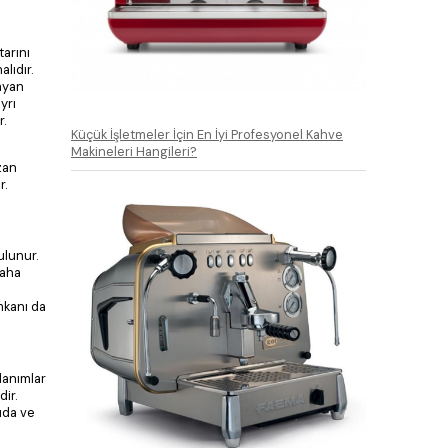
arını
lıdır.
layan
yrı
r.
Küçük İşletmeler İçin En İyi Profesyonel Kahve
Makineleri Hangileri?
zan
r.
ulunur.
daha
mkanı da
lanımlar
dir.
ıda ve