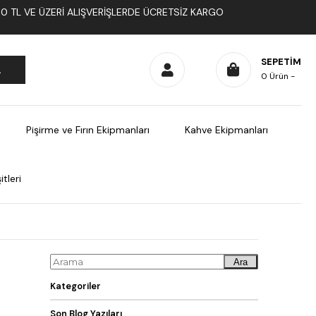
1000 TL VE ÜZERI ALIŞVERIŞLERDE ÜCRETSIZ KARGO
SEPETIM
0
Ürün
Pişirme ve Fırın Ekipmanları
Kahve Ekipmanları
tleri
Ara
Kategoriler
Son Blog Yazıları