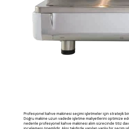
Profesyonel kahve makinesi seçimi işletmeler için stratejik bi
Doğru makine uzun vadede işletme maliyetlerini optimize eder.
nedenle profesyonel kahve makinesi alım sürecinde titiz davra
incelemesi önemlidir. Aksi takdirde yapılan yanlış bir seçim iş