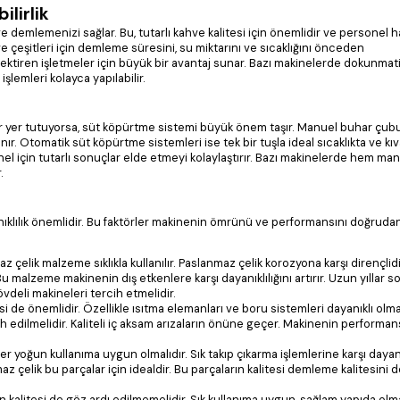
lirlik
 demlemenizi sağlar. Bu, tutarlı kahve kalitesi için önemlidir ve personel ha
ahve çeşitleri için demleme süresini, su miktarını ve sıcaklığını önceden
 gerektiren işletmeler için büyük bir avantaj sunar. Bazı makinelerde dokunmat
lemleri kolayca yapılabilir.
r yer tutuyorsa, süt köpürtme sistemi büyük önem taşır. Manuel buhar çubuk
nır. Otomatik süt köpürtme sistemleri ise tek bir tuşla ideal sıcaklıkta ve k
nel için tutarlı sonuçlar elde etmeyi kolaylaştırır. Bazı makinelerde hem ma
.
ıklılık önemlidir. Bu faktörler makinenin ömrünü ve performansını doğrudan 
lik malzeme sıklıkla kullanılır. Paslanmaz çelik korozyona karşı dirençlidi
 Bu malzeme makinenin dış etkenlere karşı dayanıklılığını artırır. Uzun yıllar 
övdeli makineleri tercih etmelidir.
si de önemlidir. Özellikle ısıtma elemanları ve boru sistemleri dayanıklı olmal
 edilmelidir. Kaliteli iç aksam arızaların önüne geçer. Makinenin performan
lter yoğun kullanıma uygun olmalıdır. Sık takıp çıkarma işlemlerine karşı dayan
çelik bu parçalar için idealdir. Bu parçaların kalitesi demleme kalitesini 
litesi de göz ardı edilmemelidir. Sık kullanıma uygun, sağlam yapıda olmal