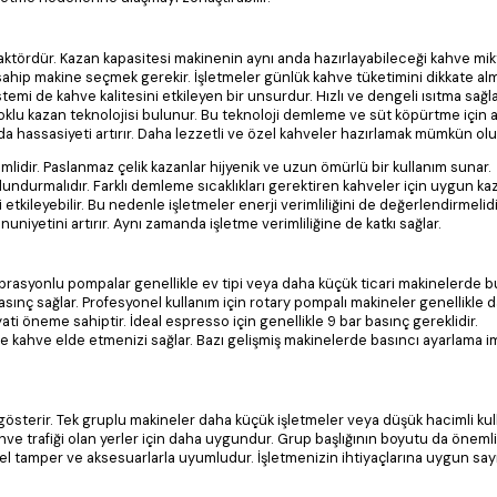
ktördür. Kazan kapasitesi makinenin aynı anda hazırlayabileceği kahve mikt
 sahip makine seçmek gerekir. İşletmeler günlük kahve tüketimini dikkate alma
stemi de kahve kalitesini etkileyen bir unsurdur. Hızlı ve dengeli ısıtma sağ
oklu kazan teknolojisi bulunur. Bu teknoloji demleme ve süt köpürtme için a
ada hassasiyeti artırır. Daha lezzetli ve özel kahveler hazırlamak mümkün olu
mlidir. Paslanmaz çelik kazanlar hijyenik ve uzun ömürlü bir kullanım sunar.
undurmalıdır. Farklı demleme sıcaklıkları gerektiren kahveler için uygun ka
 etkileyebilir. Bu nedenle işletmeler enerji verimliliğini de değerlendirmelidi
iyetini artırır. Aynı zamanda işletme verimliliğine de katkı sağlar.
 Vibrasyonlu pompalar genellikle ev tipi veya daha küçük ticari makinelerde b
basınç sağlar. Profesyonel kullanım için rotary pompalı makineler genellikle 
öneme sahiptir. İdeal espresso için genellikle 9 bar basınç gereklidir.
de kahve elde etmenizi sağlar. Bazı gelişmiş makinelerde basıncı ayarlama i
 gösterir. Tek gruplu makineler daha küçük işletmeler veya düşük hacimli kul
ahve trafiği olan yerler için daha uygundur. Grup başlığının boyutu da önemli
el tamper ve aksesuarlarla uyumludur. İşletmenizin ihtiyaçlarına uygun say