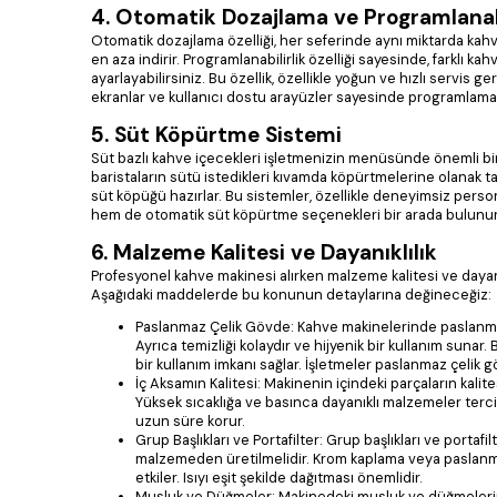
4. Otomatik Dozajlama ve Programlanabi
Otomatik dozajlama özelliği, her seferinde aynı miktarda kahve
en aza indirir. Programlanabilirlik özelliği sayesinde, farklı k
ayarlayabilirsiniz. Bu özellik, özellikle yoğun ve hızlı servis
ekranlar ve kullanıcı dostu arayüzler sayesinde programlama iş
5. Süt Köpürtme Sistemi
Süt bazlı kahve içecekleri işletmenizin menüsünde önemli bi
baristaların sütü istedikleri kıvamda köpürtmelerine olanak ta
süt köpüğü hazırlar. Bu sistemler, özellikle deneyimsiz perso
hem de otomatik süt köpürtme seçenekleri bir arada bulunur
6. Malzeme Kalitesi ve Dayanıklılık
Profesyonel kahve makinesi alırken malzeme kalitesi ve dayan
Aşağıdaki maddelerde bu konunun detaylarına değineceğiz:
Paslanmaz Çelik Gövde: Kahve makinelerinde paslanmaz çe
Ayrıca temizliği kolaydır ve hijyenik bir kullanım sunar.
bir kullanım imkanı sağlar. İşletmeler paslanmaz çelik g
İç Aksamın Kalitesi: Makinenin içindeki parçaların kalite
Yüksek sıcaklığa ve basınca dayanıklı malzemeler tercih
uzun süre korur.
Grup Başlıkları ve Portafilter: Grup başlıkları ve portafi
malzemeden üretilmelidir. Krom kaplama veya paslanmaz 
etkiler. Isıyı eşit şekilde dağıtması önemlidir.
Musluk ve Düğmeler: Makinedeki musluk ve düğmelerin ka