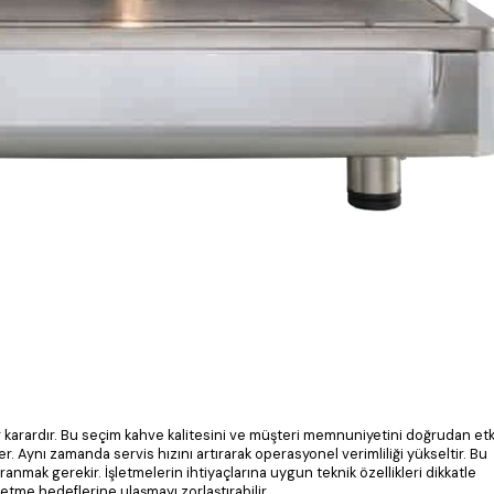
r karardır. Bu seçim kahve kalitesini ve müşteri memnuniyetini doğrudan etki
 Aynı zamanda servis hızını artırarak operasyonel verimliliği yükseltir. Bu
nmak gerekir. İşletmelerin ihtiyaçlarına uygun teknik özellikleri dikkatle
letme hedeflerine ulaşmayı zorlaştırabilir.