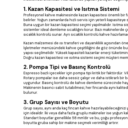
1. Kazan Kapasitesi ve Isıtma Sistemi
Profesyonel kahve makinesinde kazan kapasitesi önemli bir fa
belirler. Yoğun zamanlarda hızlı servis için yeterli kapasiteye
Buna uygun bir kazan kapasitesi seçimi yapılmalıdır. Isıtma si
sistemler ideal demleme sıcaklığını korur. Bazı makinelerde ç
sıcaklık kontrolü sunar. Ayrı sıcaklık kontrolü kahve hazırlam
Kazan malzemesi de ısı transferi ve dayanıklılık açısından öne
İşletmeler menüsündeki kahve çeşitliliğini de göz önünde bul
yapısı seçilmelidir. Yüksek kapasiteli kazanlar enerji tüketimini
Doğru kazan kapasitesi ve ısıtma sistemi seçimi müşteri memnun
2. Pompa Tipi ve Basınç Kontrolü
Espresso bazlı içecekler için pompa tipi kritik bir faktördür.
Rotary pompalar ise daha sessiz çalışır ve daha istikrarlı bir 
uygundur. Basınç kontrolü de kahve demleme sürecinde hayati 
Makinenin basıncı sabit tutabilmesi, her fincanda aynı kalite
bulunur.
3. Grup Sayısı ve Boyutu
Grup sayısı, aynı anda kaç fincan kahve hazırlayabileceğinizi
için idealdir. İki veya daha fazla gruplu makineler ise yoğun k
Standart boyutlar genellikle 58 mm'dir ve bu, çoğu profesyon
boyutta gruba sahip bir makine seçmek verimliliği artırır.