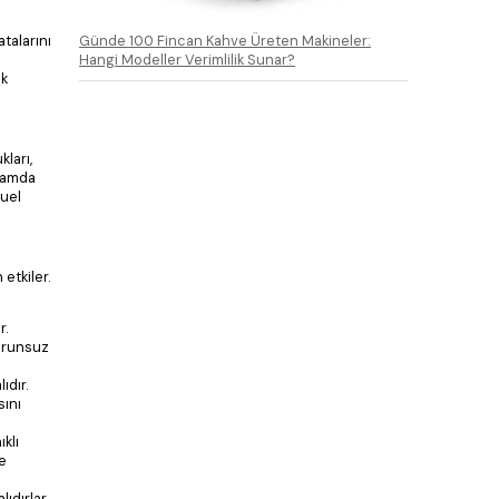
talarını
Günde 100 Fincan Kahve Üreten Makineler:
Hangi Modeller Verimlilik Sunar?
ik
ları,
ıvamda
nuel
etkiler.
r.
sorunsuz
ıdır.
sını
ıklı
de
ıdırlar.