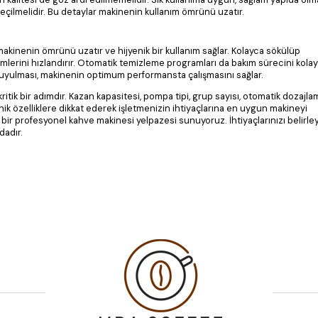
çilmelidir. Bu detaylar makinenin kullanım ömrünü uzatır.
makinenin ömrünü uzatır ve hijyenik bir kullanım sağlar. Kolayca sökülüp
mlerini hızlandırır. Otomatik temizleme programları da bakım sürecini kolayla
a uyulması, makinenin optimum performansta çalışmasını sağlar.
ritik bir adımdır. Kazan kapasitesi, pompa tipi, grup sayısı, otomatik dozajla
nik özelliklere dikkat ederek işletmenizin ihtiyaçlarına en uygun makineyi
ş bir profesyonel kahve makinesi yelpazesi sunuyoruz. İhtiyaçlarınızı belirle
dadır.