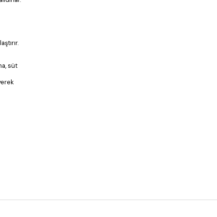
ştırır.
ma, süt
yerek