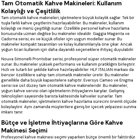
Tam Otomatik Kahve Makineleri: Kullanım
Kolaylığı ve Çeşitlilik
Tam otomatik kahve makineleri, işletmelere büyük kolaylık sağlar. Tek bir
tuşla farklı kahve çeşitlerini hazırlayabilirler. Bu makineler, kullanım
kolaylığı ve menü çeşitliliği sunar. Özellikle personel kahve hazırlama
konusunda uzman değilse bu makineler idealdir. Gaggia Magenta ve
Cadorna serisi, ev ve küçük ofisler için uygun modeller sunar. Bu
makineler kompakt tasarımları ve kolay kullanımlarıyla öne çıkar. Ancak
yoğun ticari kullanım için daha dayanıklı seçeneklere ihtiyaç duyulabilir.
Nouva Simonelli Prontobar serisi, profesyonel süper otomatik makineler
sunar. Bu makineler yüksek performans ve kullanım pratikliğini birleştirir.
Hızlı ve tutarlı bir şekilde kahve hazırlayabilirler. HLF ITALIAN markası da
benzer özelliklere sahip tam otomatik makineler üretir. Bu makineler
genellikle daha büyük kapasitelere sahiptir. Eversys Cameo ve Enigma
serisi ise üst düzey tam otomatik kahve makineleridir. Bu makineler,
yoğun kahve servisi olan işletmelerin ihtiyaçlarını karşılar. Gelişmiş
teknolojileri sayesinde barista kalitesinde kahveler sunarlar. Tam
otomatik makineler, işletmelerin kahve hazırlama sürecini önemli ölçüde
kolaylaştırır. Aynı zamanda müşterilere geniş bir içecek yelpazesi sunma
imkanı tanır.
Bütçe ve İşletme İhtiyaçlarına Göre Kahve
Makinesi Seçimi
Profesyonel kahve makinesi seçimi yaparken bütçe önemli bir faktördür.