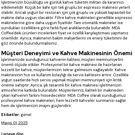
İşletmenizin büyüklüğü ve günlük kahve tüketim miktarı da kararınızı
etkilemelidir. Küçük bir kafe için tek gruplu bir espresso makinesi yeterli
olabilir. Ancak yoğun bir restoran için çok gruplu ve yüksek kapasiteli bir
makine daha uygun olacaktır. Filtre kahve makineleri genellikle espresso
makinelerine göre daha uygun fiyatlıdır. Tam otomatik makineler ise
sundukları özelliklere göre farklı fiyat aralıklarında bulunabilir. MDA
Coffee'deki ürünleri incelerken fiyat ve özellik karşılaştırması yapmanız
önemlidir. Ayrıca, makinenin bakım maliyetlerini ve enerji tüketimini de
göz önünde bulundurmalısınız.
Müşteri Deneyimi ve Kahve Makinesinin Önemi
İşletmenizde sunduğunuz kahvenin kalitesi, müşteri memnuniyetini
önemli ölçüde etkiler. Profesyonel bir kahve makinesi ile hazırlanan
lezzetli bir kahve, müşterilerinizin tekrar gelmesini sağlayabilir. Kahve
makinesinin hızı ve kullanım kolaylığı da servis kalitesini artırır. Özellikle
yoğun saatlerde hızlı servis yapmak müşteri memnuniyeti için kritik
öneme sahiptir. Ayrıca, şık tasarımlı bir kahve makinesi işletmenizin
atmosferine katkıda bulunabilir. Müşterileriniz, kaliteli bir makineden
çıkan kahvenin farkını hissedecektir. MDA Coffee olarak sunduğumuz
profesyonel kahve makineleri, hem lezzetli kahveler sunmanızı sağlar
hem de işletmenizin imajını güçlendirir.
Etiketler:
genel
Mayıs 01, 2025
Listeye dön