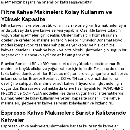
işletmenizin başarısına önemli bir katkı sağlayacaktır.
Filtre Kahve Makineleri: Kolay Kullanım ve
Yüksek Kapasite
Filtre kahve makineleri, pratik kullanımları ile öne çıkar. Bu makineler aynı
anda çok sayıda kişiye kahve servisi yapabilir. Özellikle kahve tüketimi
yoğun olan işletmeler için idealdir. Ofisler, kahvaltılık hizmeti sunan
oteller ve kafeler bu makineleri tercih edebilir. Bravilor Bonamat Novo
modeli kompakt bir tasarıma sahiptir. Az yer kaplar ve hızlıca filtre
kahvesi demler. Bu makine küçük ve orta ölçekli işletmeler için uygun bir
seçenektir. Kullanımı kolaydır ve az bakım gerektirir.
Bravilor Bonamat B5 ve B10 modelleri daha yüksek kapasite sunar. Bu
makineler büyük ofisler ve yoğun kafeler için idealdir. Tek seferde daha
fazla kahve demleyebilirler. Böylece müşterilere ve çalışanlara hızlı servis
imkanı sunarlar. Bravilor Bonamat ISO ve TH serisi de hızlı demleme
özelliğine sahiptir. Bu makineler acil kahve ihtiyacı olan işletmeler için
uygundur. Kısa sürede bol miktarda kahve hazırlayabilirler. KONCHERO
PRECISO ve COMPLETA modelleri ise daha uygun fiyatlı alternatiflerdir.
Bu makineler de kolay kullanım ve yeterli kapasite sunar. Filtre kahve
makineleri, işletmelerin kahve servisini kolaylaştırır ve hızlandırır.
Espresso Kahve Makineleri: Barista Kalitesinde
Kahveler
Espresso kahve makineleri, işletmelere barista kalitesinde kahveler