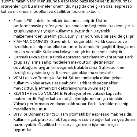
sunma imkanı verir. Menüsünde espresso bazlı içecekler bulundurmak
isteyenler için bu makineler önemlidir. Aşağıda öne çıkan bazı espresso
kahve makinesi modelleri ve özellikleri bulunmaktadır:
Faema E61 Jubile: İkonik bir tasarıma sahiptir. Üstün
performansıyla profesyonel kullanıcıların beğenisini kazanmıştır. İki
gruplu yapısıyla yoğun kullanıma uygundur. Dayanıklı
malzemelerden üretilmiştir. Uzun yıllar sorunsuz bir şekilde çalışır.
FIAMMA COMPASS: Güvenilir bir seçenektir. Farklı kapasite ve
özelliklere sahip modelleri bulunur. İşletmelerin çeşitli ihtiyaçlarına
cevap verebilir. Kullanımı kolaydır ve şık bir tasarıma sahiptir.
Carimali Diva Serisi: Kaliteli espresso hazırlama imkanı sunar. Farklı
grup sayılarına sahip modelleri mevcuttur. İşletmenizin
büyüklüğüne uygun bir seçenek bulabilirsiniz. Süt köpürtme
özelliği sayesinde çeşitli kahve içecekleri hazırlanabilir.
VBM Lollo ve Tecnique Serisi: Şık tasarımlarıyla dikkat çeker.
Kullanımı kolay arayüzlere sahiptir. Farklı renk seçenekleri
mevcuttur. İşletmenizin dekorasyonuna uyum sağlar.
XLVI STH9 ve 55 VOLANTE: Profesyonel ve yüksek kapasiteli
makinelerdir. Yoğun kahve trafiği olan işletmeler için idealdir.
Yüksek performans ve dayanıklılık sunar. Farklı özelliklere sahip
modelleri bulunur.
Bravilor Bonamat SPRSO: Tam otomatik bir espresso makinesidir.
Kullanımı çok pratiktir. Tek tuşla espresso ve diğer kahve çeşitlerini
hazırlayabilir. Özellikle hızlı servis gereken işletmeler için
uygundur.