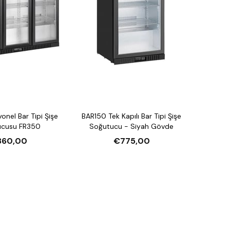
onel Bar Tipi Şişe
BAR150 Tek Kapılı Bar Tipi Şişe
ucusu FR350
Soğutucu - Siyah Gövde
860,00
€775,00