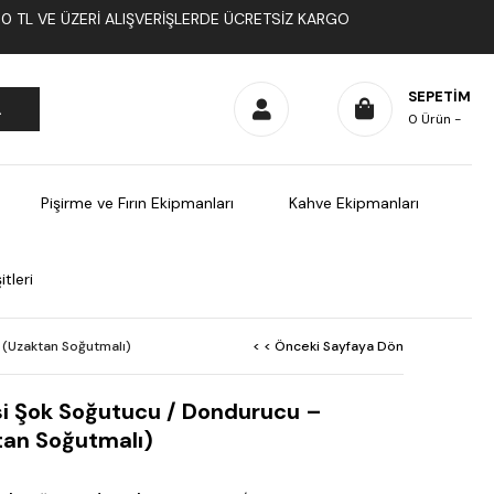
1000 TL VE ÜZERI ALIŞVERIŞLERDE ÜCRETSIZ KARGO
SEPETIM
0
Ürün
Pişirme ve Fırın Ekipmanları
Kahve Ekipmanları
tleri
 (Uzaktan Soğutmalı)
< < Önceki Sayfaya Dön
si Şok Soğutucu / Dondurucu –
tan Soğutmalı)