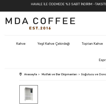
HAVALE İLE ÖDEMEDE %3 SABIT İNDIRIM -TAKSITLI
Kahve
Yeşil Kahve Çekirdeği
Toptan Kahve
Espr
Anasayfa
Mutfak ve Bar Ekipmanları
Soğutucu ve Dond