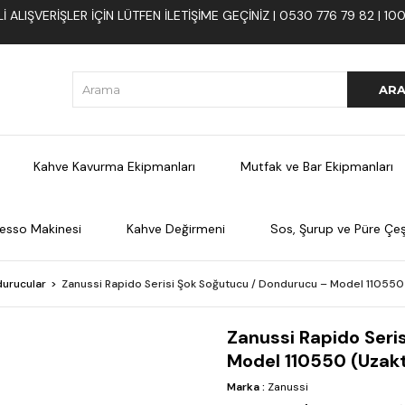
 ALIŞVERIŞLER İÇIN LÜTFEN ILETIŞIME GEÇINIZ | 0530 776 79 82 | 
Kahve Kavurma Ekipmanları
Mutfak ve Bar Ekipmanları
esso Makinesi
Kahve Değirmeni
Sos, Şurup ve Püre Çeşi
urucular
Zanussi Rapido Serisi Şok Soğutucu / Dondurucu – Model 110550
Zanussi Rapido Seri
Model 110550 (Uzak
Marka
:
Zanussi