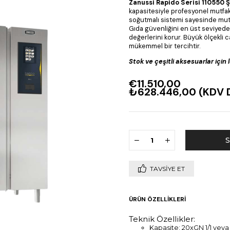
Zanussi Rapido Serisi 110550
kapasitesiyle profesyonel mutfak
soğutmalı sistemi sayesinde mutf
Gıda güvenliğini en üst seviyede
değerlerini korur. Büyük ölçekli c
mükemmel bir tercihtir.
Stok ve çeşitli aksesuarlar için l
€11.510,00
₺628.446,00
(KDV D
TAVSIYE ET
ÜRÜN ÖZELLIKLERI
Teknik Özellikler:
Kapasite: 20xGN 1/1 vey