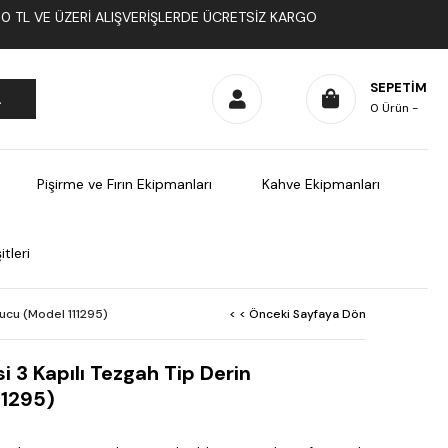
1000 TL VE ÜZERI ALIŞVERIŞLERDE ÜCRETSIZ KARGO
SEPETIM
0
Ürün
Pişirme ve Fırın Ekipmanları
Kahve Ekipmanları
tleri
rucu (Model 111295)
< < Önceki Sayfaya Dön
i 3 Kapılı Tezgah Tip Derin
11295)