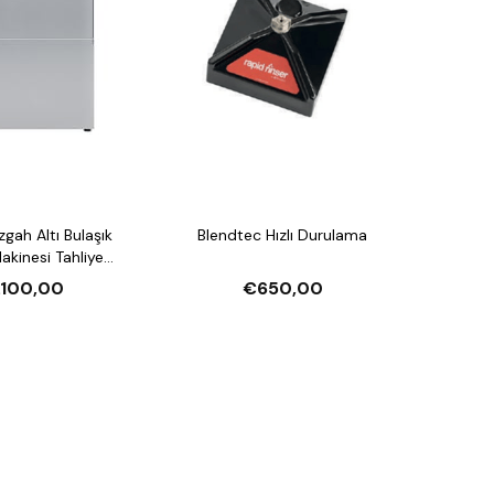
Blendtec Hızlı Durulama
esi Tahliye
arlatıcı Pompalı ve
.100,00
€650,00
jan Pompalı