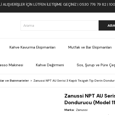
 ALIŞVERIŞLER İÇIN LÜTFEN ILETIŞIME GEÇINIZ | 0530 776 79 82 | 
Kahve Kavurma Ekipmanları
Mutfak ve Bar Ekipmanları
esso Makinesi
Kahve Değirmeni
Sos, Şurup ve Püre Çeşi
lar ve Bainmarieler
Zanussi NPT AU Serisi 3 Kapılı Tezgah Tip Derin Dondu
Zanussi NPT AU Seris
Dondurucu (Model 1
Marka
:
Zanussi