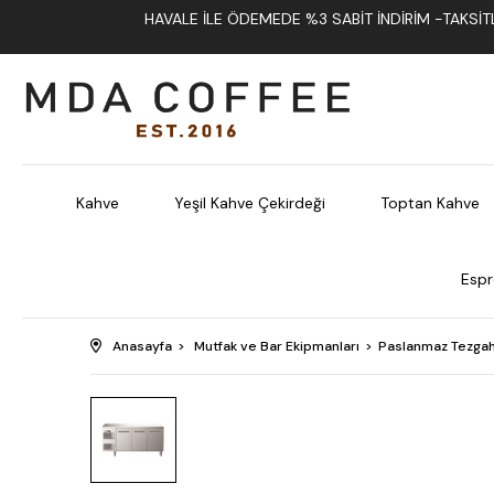
HAVALE İLE ÖDEMEDE %3 SABIT İNDIRIM -TAKSITLI
Kahve
Yeşil Kahve Çekirdeği
Toptan Kahve
Espr
Anasayfa
Mutfak ve Bar Ekipmanları
Paslanmaz Tezgah