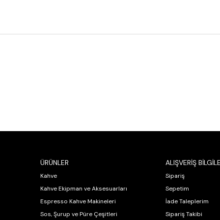
ÜRÜNLER
ALIŞVERİŞ BİLGİLE
Kahve
Sipariş
Kahve Ekipman ve Aksesuarları
Sepetim
Espresso Kahve Makineleri
İade Taleplerim
Sos, Şurup ve Püre Çeşitleri
Sipariş Takibi