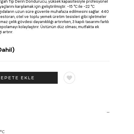
ezgah Tip Derin Dondurucu, yüksek kapasitesiyle profesyonel
arını karşılamak için geliştirilmiştir. -15 °C ile -22 °C
 gıdaların uzun süre güvenle muhafaza edilmesini sağlar. 440
e restoran, otel ve toplu yemek üretim tesisleri gibi işletmeler
az çelik gövdesi dayanıklılığı artırırken, 3 kapılı tasarımı farklı
epolamayı kolaylaştırır. Üstünün düz olması, mutfakta ek
 artırır.
ahil)
 °C