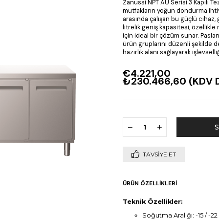
Zanussi NPT AU Serisi 3 Kapılı T
mutfakların yoğun dondurma ihtiyaçl
arasında çalışan bu güçlü cihaz,
litrelik geniş kapasitesi, özellikl
için ideal bir çözüm sunar. Paslanm
ürün gruplarını düzenli şekilde d
hazırlık alanı sağlayarak işlevselliği
€4.221,00
₺230.466,60
(KDV D
TAVSIYE ET
ÜRÜN ÖZELLIKLERI
Teknik Özellikler:
Soğutma Aralığı: -15 / -22