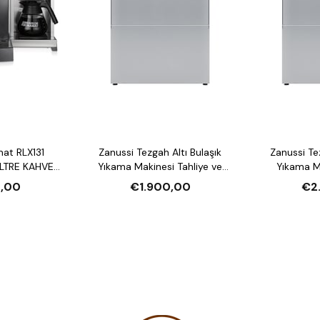
mat RLX131
Zanussi Tezgah Altı Bulaşık
Zanussi Tezgah Altı Bulaşık
LTRE KAHVE
Yıkama Makinesi Tahliye ve
Yıkama Makin
U ISITICI
Parlatıcı Pompalı
Deterjan ve P
,00
€1.900,00
€2
Deter