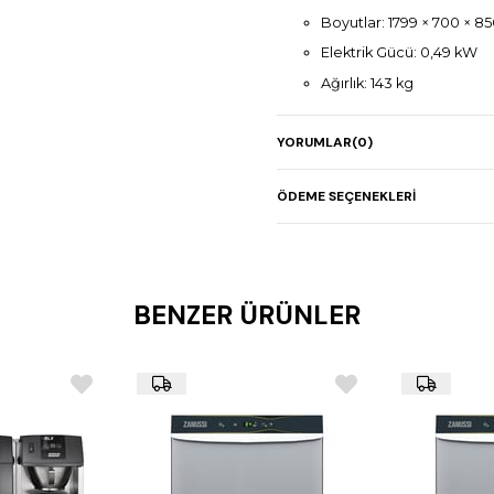
Boyutlar: 1799 × 700 × 
Elektrik Gücü: 0,49 kW
Ağırlık: 143 kg
Kapasite: 440 litre
YORUMLAR
(0)
Kapı Sayısı: 3
Gövde: Paslanmaz çelik
ÖDEME SEÇENEKLERI
BENZER ÜRÜNLER