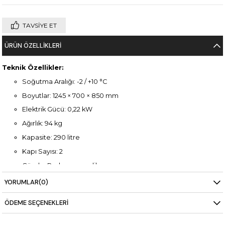
TAVSIYE ET
ÜRÜN ÖZELLIKLERI
Teknik Özellikler:
Soğutma Aralığı: -2 / +10 °C
Boyutlar: 1245 × 700 × 850 mm
Elektrik Gücü: 0,22 kW
Ağırlık: 94 kg
Kapasite: 290 litre
Kapı Sayısı: 2
Gövde: Paslanmaz çelik
YORUMLAR
(0)
ÖDEME SEÇENEKLERI