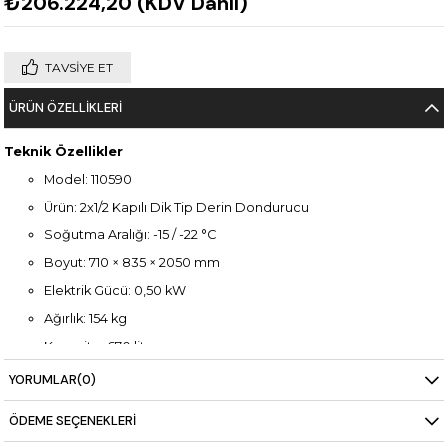
₺206.224,20
(KDV Dahil)
TAVSIYE ET
ÜRÜN ÖZELLIKLERI
Teknik Özellikler
Model: 110590
Ürün: 2x1/2 Kapılı Dik Tip Derin Dondurucu
Soğutma Aralığı: -15 / -22 °C
Boyut: 710 × 835 × 2050 mm
Elektrik Gücü: 0,50 kW
Ağırlık: 154 kg
Kapasite: 670 litre
Gövde: AISI 304 paslanmaz çelik
YORUMLAR
(0)
Raf Sistemi: GN 2/1 uyumlu
ÖDEME SEÇENEKLERI