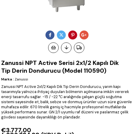
Zanussi NPT Active Serisi 2x1/2 Kapılı Dik
Tip Derin Dondurucu (Model 110590)
Marka
:
Zanussi
Zanussi NPT Active 2x1/2 Kapılı Dik Tip Derin Dondurucu, yarım kapı
tasarımıyla yalnızca ihtiyaç duyulan bölmenin açılmasına imkân vererek
enerji tasarrufu sağlar. -15 / -22 °C aralığında çalışan güçlü soğutma
sistemi sayesinde et, balık, sebze ve donmuş ürünler uzun süre güvenle
muhafaza edilir. 670 litrelik geniş iç hacmiyle profesyonel mutfaklarda
yüksek performans sunar. GN 2/1 uyumlu raf düzeni ve paslanmaz çelik
gövdesi sayesinde dayanıklılığı ön plandadır.
€3.777,00